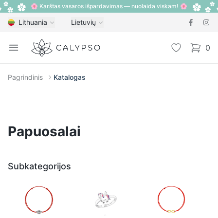
🌸 Karštas vasaros išpardavimas — nuolaida viskam! 🌸
Lithuania
Lietuvių
Calypso
Open menu
Pageidavimų
0
items i
Pagrindinis
Katalogas
Papuosalai
Subkategorijos