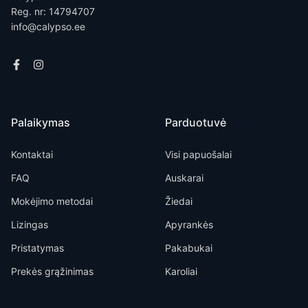
Reg. nr: 14794707
info@calypso.ee
Palaikymas
Parduotuvė
Kontaktai
Visi papuošalai
FAQ
Auskarai
Mokėjimo metodai
Žiedai
Lizingas
Apyrankės
Pristatymas
Pakabukai
Prekės grąžinimas
Karoliai