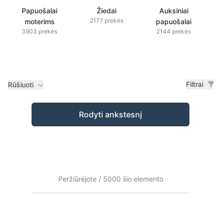
Papuošalai
Žiedai
Auksiniai
2177 prekės
moterims
papuošalai
3903 prekės
2144 prekės
Filtrai
Rūšiuoti
Prekės
Rodyti ankstesnį
Peržiūrėjote / 5000 šio elemento