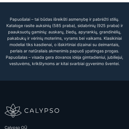
Papuošalai – tai būdas išreikšti asmenybę ir pabrėžti stilių.
Kataloge rasite auksinių (585 praba), sidabrinių (925 praba) ir
paauksuotų gaminių: auskarų, žiedų, apyrankių, grandinėlių,
pakabukų ir vėrinių moterims, vyrams bei vaikams. Klasikiniai
modeliai tiks kasdienai, o išskirtiniai dizainai su deimantais,
perlais ar natūraliais akmenimis papuoš ypatingas progas.
Papuošalas – visada gera dovanos idėja gimtadieniui, jubiliejui,
vestuvėms, krikštynoms ar kitai svarbiai gyvenimo šventei.
Calypso OÜ