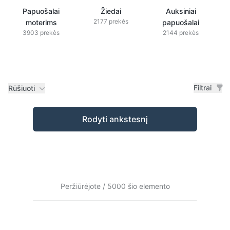
Papuošalai
Žiedai
Auksiniai
2177 prekės
moterims
papuošalai
3903 prekės
2144 prekės
Filtrai
Rūšiuoti
Prekės
Rodyti ankstesnį
Peržiūrėjote / 5000 šio elemento