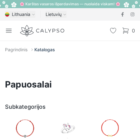
🌸 Karštas vasaros išpardavimas — nuolaida viskam! 🌸
Lithuania
Lietuvių
Calypso
Open menu
Pageidavimų
0
items i
Pagrindinis
Katalogas
Papuosalai
Subkategorijos