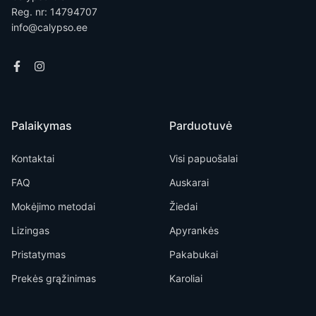
Reg. nr: 14794707
info@calypso.ee
Palaikymas
Parduotuvė
Kontaktai
Visi papuošalai
FAQ
Auskarai
Mokėjimo metodai
Žiedai
Lizingas
Apyrankės
Pristatymas
Pakabukai
Prekės grąžinimas
Karoliai