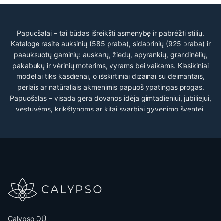
Papuošalai – tai būdas išreikšti asmenybę ir pabrėžti stilių.
Kataloge rasite auksinių (585 praba), sidabrinių (925 praba) ir
paauksuotų gaminių: auskarų, žiedų, apyrankių, grandinėlių,
pakabukų ir vėrinių moterims, vyrams bei vaikams. Klasikiniai
modeliai tiks kasdienai, o išskirtiniai dizainai su deimantais,
perlais ar natūraliais akmenimis papuoš ypatingas progas.
Papuošalas – visada gera dovanos idėja gimtadieniui, jubiliejui,
vestuvėms, krikštynoms ar kitai svarbiai gyvenimo šventei.
Calypso OÜ