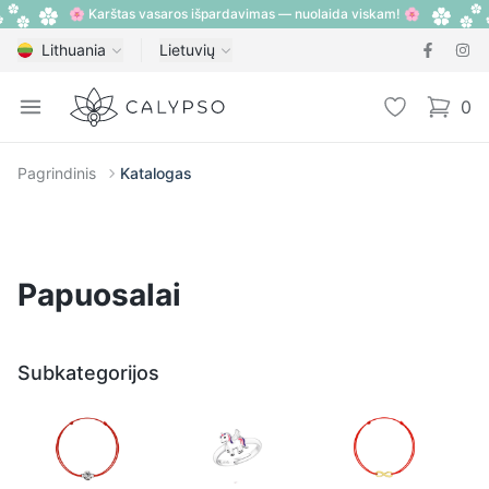
🌸 Karštas vasaros išpardavimas — nuolaida viskam! 🌸
Lithuania
Lietuvių
Calypso
Open menu
Pageidavimų
0
items i
Pagrindinis
Katalogas
Papuosalai
Subkategorijos