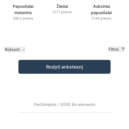
Papuošalai
Žiedai
Auksiniai
2177 prekės
moterims
papuošalai
3903 prekės
2144 prekės
Filtrai
Rūšiuoti
Prekės
Rodyti ankstesnį
Peržiūrėjote / 5000 šio elemento