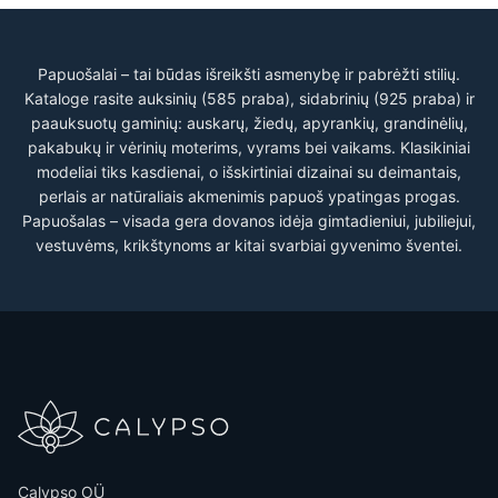
Papuošalai – tai būdas išreikšti asmenybę ir pabrėžti stilių.
Kataloge rasite auksinių (585 praba), sidabrinių (925 praba) ir
paauksuotų gaminių: auskarų, žiedų, apyrankių, grandinėlių,
pakabukų ir vėrinių moterims, vyrams bei vaikams. Klasikiniai
modeliai tiks kasdienai, o išskirtiniai dizainai su deimantais,
perlais ar natūraliais akmenimis papuoš ypatingas progas.
Papuošalas – visada gera dovanos idėja gimtadieniui, jubiliejui,
vestuvėms, krikštynoms ar kitai svarbiai gyvenimo šventei.
Calypso OÜ