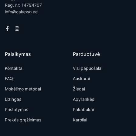
Reg. nr: 14794707
info@calypso.ee
Palaikymas
Parduotuvė
Kontaktai
Visi papuošalai
FAQ
Auskarai
Mokėjimo metodai
Žiedai
Lizingas
Apyrankės
Pristatymas
Pakabukai
Prekės grąžinimas
Karoliai