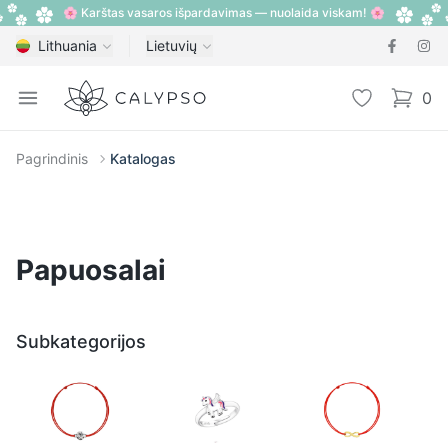
🌸 Karštas vasaros išpardavimas — nuolaida viskam! 🌸
Lithuania
Lietuvių
Calypso
Open menu
Pageidavimų
0
items i
Pagrindinis
Katalogas
Papuosalai
Subkategorijos