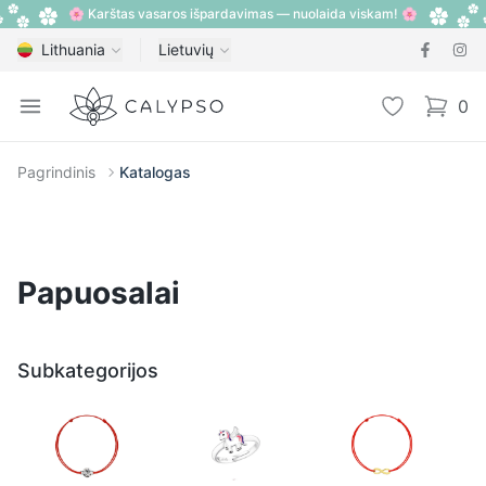
🌸 Karštas vasaros išpardavimas — nuolaida viskam! 🌸
Lithuania
Lietuvių
Calypso
Open menu
Pageidavimų
0
items i
Pagrindinis
Katalogas
Papuosalai
Subkategorijos