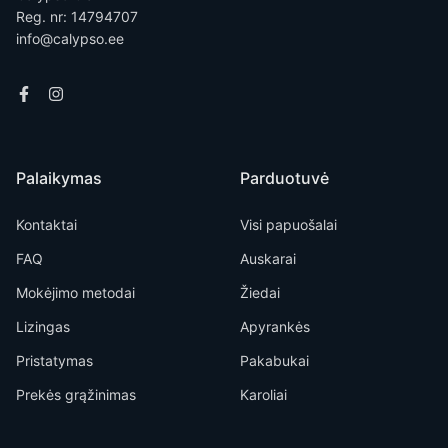
Reg. nr: 14794707
info@calypso.ee
Palaikymas
Parduotuvė
Kontaktai
Visi papuošalai
FAQ
Auskarai
Mokėjimo metodai
Žiedai
Lizingas
Apyrankės
Pristatymas
Pakabukai
Prekės grąžinimas
Karoliai