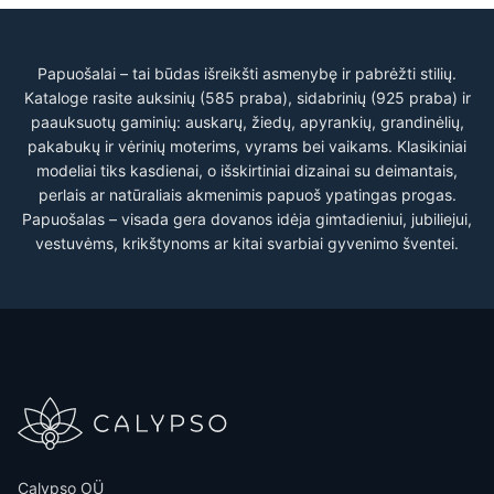
Papuošalai – tai būdas išreikšti asmenybę ir pabrėžti stilių.
Kataloge rasite auksinių (585 praba), sidabrinių (925 praba) ir
paauksuotų gaminių: auskarų, žiedų, apyrankių, grandinėlių,
pakabukų ir vėrinių moterims, vyrams bei vaikams. Klasikiniai
modeliai tiks kasdienai, o išskirtiniai dizainai su deimantais,
perlais ar natūraliais akmenimis papuoš ypatingas progas.
Papuošalas – visada gera dovanos idėja gimtadieniui, jubiliejui,
vestuvėms, krikštynoms ar kitai svarbiai gyvenimo šventei.
Calypso OÜ