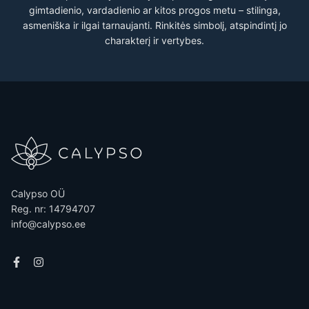
gimtadienio, vardadienio ar kitos progos metu – stilinga,
asmeniška ir ilgai tarnaujanti. Rinkitės simbolį, atspindintį jo
charakterį ir vertybes.
Calypso OÜ
Reg. nr: 14794707
info@calypso.ee