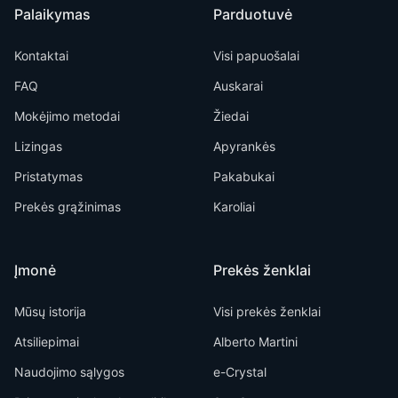
Palaikymas
Parduotuvė
Kontaktai
Visi papuošalai
FAQ
Auskarai
Mokėjimo metodai
Žiedai
Lizingas
Apyrankės
Pristatymas
Pakabukai
Prekės grąžinimas
Karoliai
Įmonė
Prekės ženklai
Mūsų istorija
Visi prekės ženklai
Atsiliepimai
Alberto Martini
Naudojimo sąlygos
e-Crystal