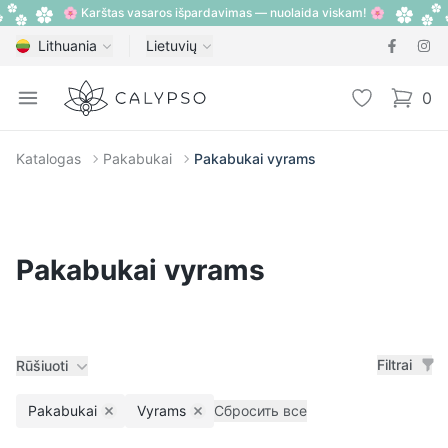
🌸 Karštas vasaros išpardavimas — nuolaida viskam! 🌸
Lithuania
Lietuvių
Calypso
Open menu
Pageidavimų
0
items i
Katalogas
Pakabukai
Pakabukai vyrams
Pakabukai vyrams
Filtrai
Rūšiuoti
Pakabukai
Vyrams
Сбросить все
Remove filter
Remove filter