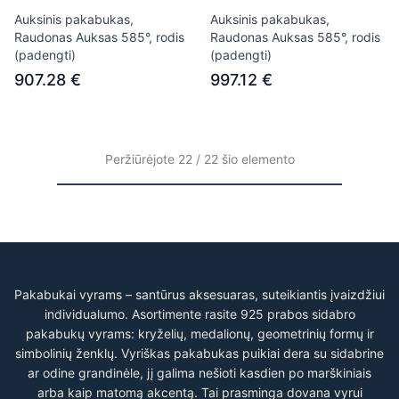
Auksinis pakabukas,
Auksinis pakabukas,
Raudonas Auksas 585°, rodis
Raudonas Auksas 585°, rodis
(padengti)
(padengti)
907.28 €
997.12 €
Peržiūrėjote 22 / 22 šio elemento
Pakabukai vyrams – santūrus aksesuaras, suteikiantis įvaizdžiui
individualumo. Asortimente rasite 925 prabos sidabro
pakabukų vyrams: kryželių, medalionų, geometrinių formų ir
simbolinių ženklų. Vyriškas pakabukas puikiai dera su sidabrine
ar odine grandinėle, jį galima nešioti kasdien po marškiniais
arba kaip matomą akcentą. Tai prasminga dovana vyrui