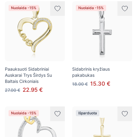
Prekės
Nuolaida -15%
Nuolaida -15%
Paauksuoti Sidabriniai
Sidabrinis kryžiaus
Auskarai Trys Širdys Su
pakabukas
Baltais Cirkoniais
15.30 €
18.00 €
22.95 €
27.00 €
Nuolaida -15%
Išparduota