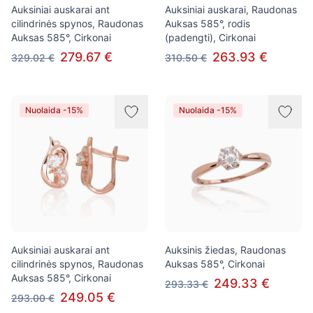
Auksiniai auskarai ant
Auksiniai auskarai, Raudonas
cilindrinės spynos, Raudonas
Auksas 585°, rodis
Auksas 585°, Cirkonai
(padengti), Cirkonai
279.67 €
263.93 €
329.02 €
310.50 €
Nuolaida -15%
Nuolaida -15%
Auksiniai auskarai ant
Auksinis žiedas, Raudonas
cilindrinės spynos, Raudonas
Auksas 585°, Cirkonai
Auksas 585°, Cirkonai
249.33 €
293.33 €
249.05 €
293.00 €