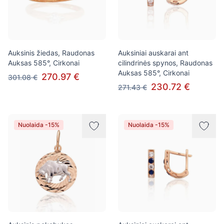
Auksinis žiedas, Raudonas
Auksiniai auskarai ant
Auksas 585°, Cirkonai
cilindrinės spynos, Raudonas
Auksas 585°, Cirkonai
270.97 €
301.08 €
230.72 €
271.43 €
Nuolaida -15%
Nuolaida -15%