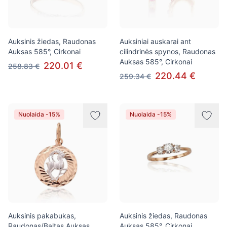
Auksinis žiedas, Raudonas
Auksiniai auskarai ant
Auksas 585°, Cirkonai
cilindrinės spynos, Raudonas
Auksas 585°, Cirkonai
220.01 €
258.83 €
220.44 €
259.34 €
Nuolaida -15%
Nuolaida -15%
Auksinis pakabukas,
Auksinis žiedas, Raudonas
Raudonas/Baltas Auksas
Auksas 585°, Cirkonai