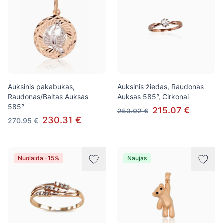
Auksinis pakabukas,
Auksinis žiedas, Raudonas
Raudonas/Baltas Auksas
Auksas 585°, Cirkonai
585°
215.07 €
253.02 €
230.31 €
270.95 €
Nuolaida -15%
Naujas