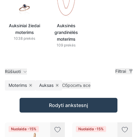
Auksiniai žiedai
Auksinės
moterims
grandinėlės
1038 prekės
moterims
109 prekės
Filtrai
Rūšiuoti
Moterims
Auksas
Сбросить все
Remove filter
Remove filter
Prekės
Rodyti ankstesnį
Nuolaida -15%
Nuolaida -15%