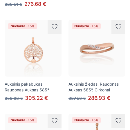
276.68 €
325.51 €
Nuolaida -15%
Nuolaida -15%
Auksinis pakabukas,
Auksinis žiedas, Raudonas
Raudonas Auksas 585°
Auksas 585°, Cirkonai
305.22 €
286.93 €
359.08 €
337.56 €
Nuolaida -15%
Nuolaida -15%