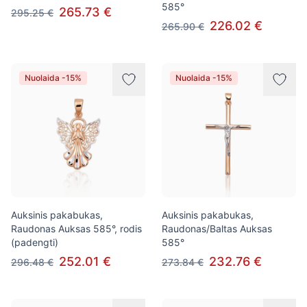
585°
265.73 €
295.25 €
226.02 €
265.90 €
Nuolaida -15%
Nuolaida -15%
Auksinis pakabukas,
Auksinis pakabukas,
Raudonas Auksas 585°, rodis
Raudonas/Baltas Auksas
(padengti)
585°
252.01 €
232.76 €
296.48 €
273.84 €