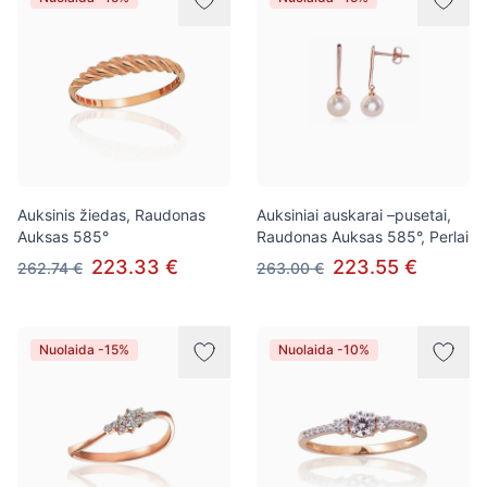
Auksinis žiedas, Raudonas
Auksiniai auskarai –pusetai,
Auksas 585°
Raudonas Auksas 585°, Perlai
223.33 €
223.55 €
262.74 €
263.00 €
Nuolaida -15%
Nuolaida -10%