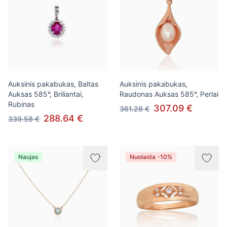
Auksinis pakabukas, Baltas
Auksinis pakabukas,
Auksas 585°, Briliantai,
Raudonas Auksas 585°, Perlai
Rubinas
307.09 €
361.28 €
288.64 €
339.58 €
Naujas
Nuolaida -10%