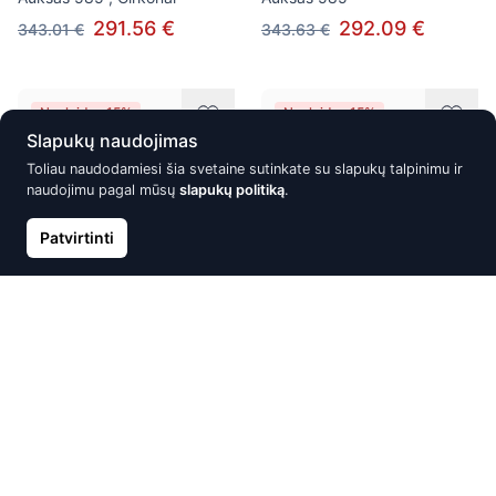
291.56 €
292.09 €
343.01 €
343.63 €
Nuolaida -15%
Nuolaida -15%
Slapukų naudojimas
Toliau naudodamiesi šia svetaine sutinkate su slapukų talpinimu ir
naudojimu pagal mūsų
slapukų politiką
.
Patvirtinti
Auksinis žiedas, Raudonas
Auksinis žiedas, Raudonas
Auksas 585°, Cirkonai
Auksas 585°, Cirkonai
295.04 €
295.43 €
347.11 €
347.57 €
Nuolaida -10%
Nuolaida -15%