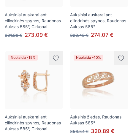
Auksiniai auskarai ant
Auksiniai auskarai ant
cilindrinės spynos, Raudonas
cilindrinės spynos, Raudonas
Auksas 585°, Cirkonai
Auksas 585°
273.09 €
274.07 €
321.28 €
322.43 €
Nuolaida -15%
Nuolaida -10%
Auksiniai auskarai ant
Auksinis žiedas, Raudonas
cilindrinės spynos, Raudonas
Auksas 585°
Auksas 585°, Cirkonai
320.89 €
356.54 €