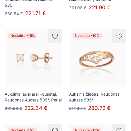
585°
221.90 €
261.06 €
221.71 €
260.84 €
Nuolaida -15%
Nuolaida -10%
Auksiniai auskarai –pusetai,
Auksinis žiedas, Raudonas
Raudonas Auksas 585°, Perlai
Auksas 585°
222.34 €
280.72 €
261.58 €
311.90 €
Nuolaida -15%
Nuolaida -15%