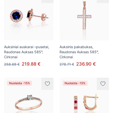
Auksiniai auskarai –pusetai,
Auksinis pakabukas,
Raudonas Auksas 585°,
Raudonas Auksas 585°,
Cirkonai
Cirkonai
219.88 €
236.90 €
258.68 €
278.71 €
Nuolaida -15%
Nuolaida -15%