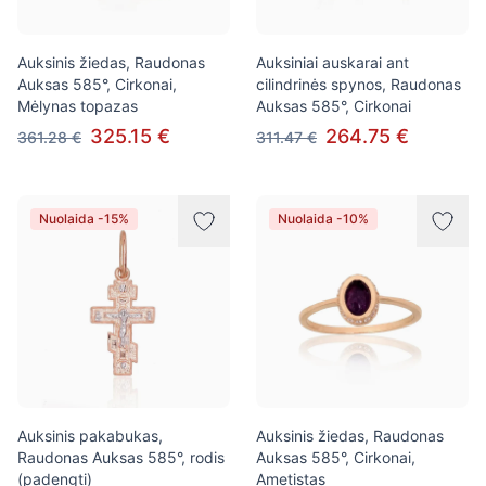
Auksinis žiedas, Raudonas
Auksiniai auskarai ant
Auksas 585°, Cirkonai,
cilindrinės spynos, Raudonas
Mėlynas topazas
Auksas 585°, Cirkonai
325.15 €
264.75 €
361.28 €
311.47 €
Nuolaida -15%
Nuolaida -10%
Auksinis pakabukas,
Auksinis žiedas, Raudonas
Raudonas Auksas 585°, rodis
Auksas 585°, Cirkonai,
(padengti)
Ametistas