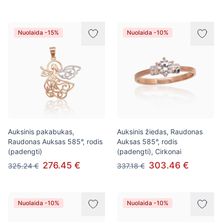
Nuolaida -15%
Nuolaida -10%
Auksinis pakabukas,
Auksinis žiedas, Raudonas
Raudonas Auksas 585°, rodis
Auksas 585°, rodis
(padengti)
(padengti), Cirkonai
276.45 €
303.46 €
325.24 €
337.18 €
Nuolaida -10%
Nuolaida -10%