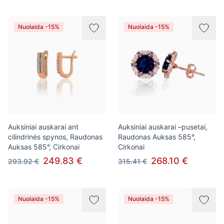
Nuolaida -15%
Nuolaida -15%
Auksiniai auskarai ant
Auksiniai auskarai –pusetai,
cilindrinės spynos, Raudonas
Raudonas Auksas 585°,
Auksas 585°, Cirkonai
Cirkonai
249.83 €
268.10 €
293.92 €
315.41 €
Nuolaida -15%
Nuolaida -15%