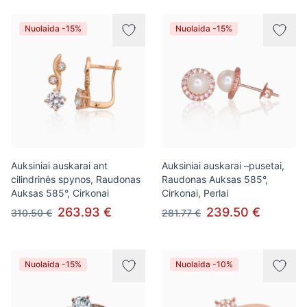
Nuolaida -15%
Nuolaida -15%
Auksiniai auskarai ant
Auksiniai auskarai –pusetai,
cilindrinės spynos, Raudonas
Raudonas Auksas 585°,
Auksas 585°, Cirkonai
Cirkonai, Perlai
263.93 €
239.50 €
310.50 €
281.77 €
Nuolaida -15%
Nuolaida -10%