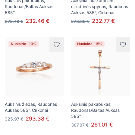
Auksinis pakabukas,
Auksiniai auskarai ant
Raudonas/Baltas Auksas
cilindrinės spynos, Raudonas
585°
Auksas 585°, Cirkonai
232.46 €
232.77 €
273.48 €
273.85 €
Nuolaida -10%
Nuolaida -15%
Auksinis žiedas, Raudonas
Auksinis pakabukas,
Auksas 585°, Cirkonai
Raudonas/Baltas Auksas
585°
293.38 €
325.97 €
261.01 €
307.07 €