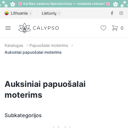
🌸 Karštas vasaros išpardavimas — nuolaida viskam! 🌸
Lithuania
Lietuvių
Calypso
Open menu
Pageidavimų
0
items i
Katalogas
Papuošalai moterims
Auksiniai papuošalai moterims
Auksiniai papuošalai
moterims
Subkategorijos