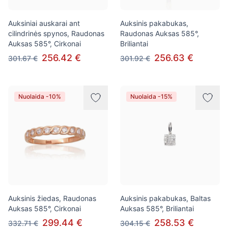
Auksiniai auskarai ant
Auksinis pakabukas,
cilindrinės spynos, Raudonas
Raudonas Auksas 585°,
Auksas 585°, Cirkonai
Briliantai
256.42 €
256.63 €
301.67 €
301.92 €
Nuolaida -10%
Nuolaida -15%
Auksinis žiedas, Raudonas
Auksinis pakabukas, Baltas
Auksas 585°, Cirkonai
Auksas 585°, Briliantai
299.44 €
258.53 €
332.71 €
304.15 €