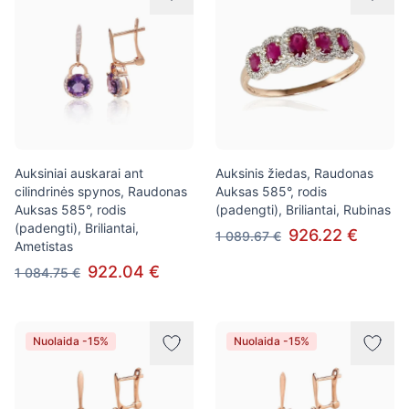
Auksiniai auskarai ant
Auksinis žiedas, Raudonas
cilindrinės spynos, Raudonas
Auksas 585°, rodis
Auksas 585°, rodis
(padengti), Briliantai, Rubinas
(padengti), Briliantai,
926.22 €
1 089.67 €
Ametistas
922.04 €
1 084.75 €
Nuolaida -15%
Nuolaida -15%