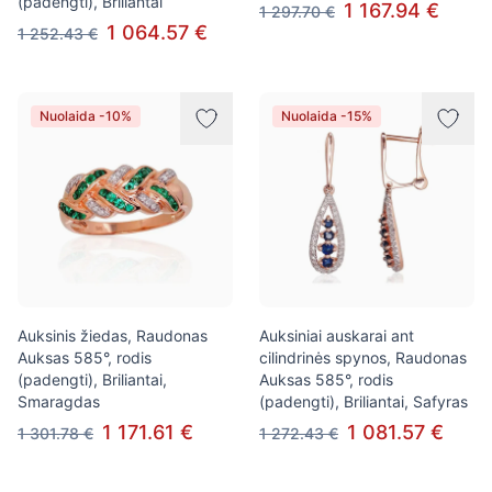
(padengti), Briliantai
1 167.94 €
1 297.70 €
1 064.57 €
1 252.43 €
Nuolaida -10%
Nuolaida -15%
Auksinis žiedas, Raudonas
Auksiniai auskarai ant
Auksas 585°, rodis
cilindrinės spynos, Raudonas
(padengti), Briliantai,
Auksas 585°, rodis
Smaragdas
(padengti), Briliantai, Safyras
1 171.61 €
1 081.57 €
1 301.78 €
1 272.43 €