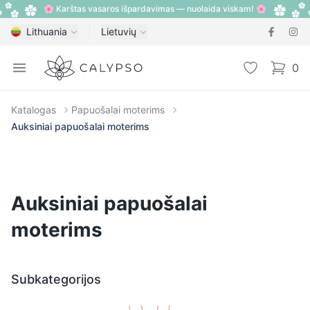
🌸 Karštas vasaros išpardavimas — nuolaida viskam! 🌸
Lithuania
Lietuvių
Calypso
Open menu
Pageidavimų
0
items i
Katalogas
Papuošalai moterims
Auksiniai papuošalai moterims
Auksiniai papuošalai
moterims
Subkategorijos