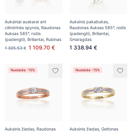
Auksiniai auskarai ant
Auksinis pakabukas,
cilindrinės spynos, Raudonas
Raudonas Auksas 585°, rodis
Auksas 585°, rodis
(padengti), Briliantai,
(padengti), Briliantai, Rubinas
Smaragdas
1 109.70 €
1 338.94 €
1 305.53 €
Nuolaida -15%
Nuolaida -15%
Auksinis žiedas, Raudonas
Auksinis žiedas, Geltonas