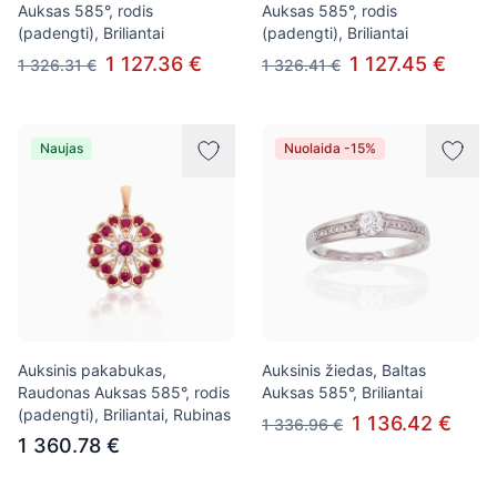
Auksas 585°, rodis
Auksas 585°, rodis
(padengti), Briliantai
(padengti), Briliantai
1 127.36 €
1 127.45 €
1 326.31 €
1 326.41 €
Naujas
Nuolaida -15%
Auksinis pakabukas,
Auksinis žiedas, Baltas
Raudonas Auksas 585°, rodis
Auksas 585°, Briliantai
(padengti), Briliantai, Rubinas
1 136.42 €
1 336.96 €
1 360.78 €