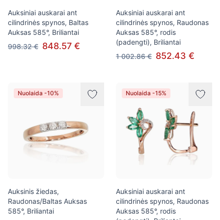
Auksiniai auskarai ant
Auksiniai auskarai ant
cilindrinės spynos, Baltas
cilindrinės spynos, Raudonas
Auksas 585°, Briliantai
Auksas 585°, rodis
(padengti), Briliantai
848.57 €
998.32 €
852.43 €
1 002.86 €
Nuolaida -10%
Nuolaida -15%
Auksinis žiedas,
Auksiniai auskarai ant
Raudonas/Baltas Auksas
cilindrinės spynos, Raudonas
585°, Briliantai
Auksas 585°, rodis