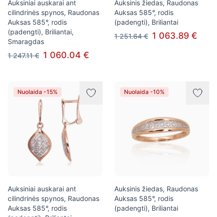
Auksiniai auskarai ant
Auksinis žiedas, Raudonas
cilindrinės spynos, Raudonas
Auksas 585°, rodis
Auksas 585°, rodis
(padengti), Briliantai
(padengti), Briliantai,
1 063.89 €
1 251.64 €
Smaragdas
1 060.04 €
1 247.11 €
Nuolaida -15%
Nuolaida -10%
Auksiniai auskarai ant
Auksinis žiedas, Raudonas
cilindrinės spynos, Raudonas
Auksas 585°, rodis
Auksas 585°, rodis
(padengti), Briliantai