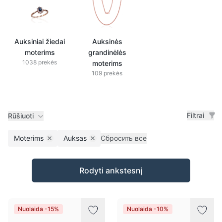
Auksiniai žiedai
Auksinės
moterims
grandinėlės
1038 prekės
moterims
109 prekės
Filtrai
Rūšiuoti
Moterims
Auksas
Сбросить все
Remove filter
Remove filter
Prekės
Rodyti ankstesnį
Nuolaida -15%
Nuolaida -10%