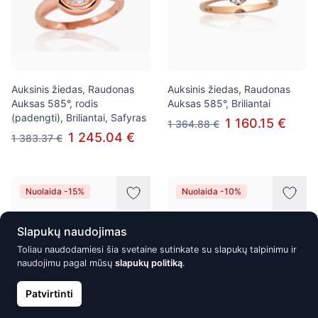
Auksinis žiedas, Raudonas
Auksinis žiedas, Raudonas
Auksas 585°, rodis
Auksas 585°, Briliantai
(padengti), Briliantai, Safyras
1 160.15 €
1 364.88 €
1 245.04 €
1 383.37 €
Nuolaida -15%
Nuolaida -10%
Slapukų naudojimas
Toliau naudodamiesi šia svetaine sutinkate su slapukų talpinimu ir
naudojimu pagal mūsų
slapukų politiką
.
Patvirtinti