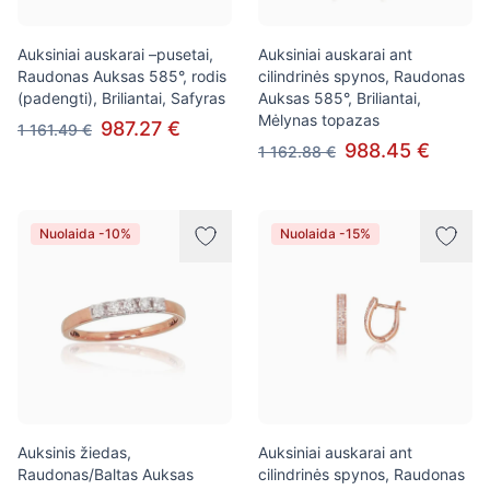
Auksiniai auskarai –pusetai,
Auksiniai auskarai ant
Raudonas Auksas 585°, rodis
cilindrinės spynos, Raudonas
(padengti), Briliantai, Safyras
Auksas 585°, Briliantai,
Mėlynas topazas
987.27 €
1 161.49 €
988.45 €
1 162.88 €
Nuolaida -10%
Nuolaida -15%
Auksinis žiedas,
Auksiniai auskarai ant
Raudonas/Baltas Auksas
cilindrinės spynos, Raudonas