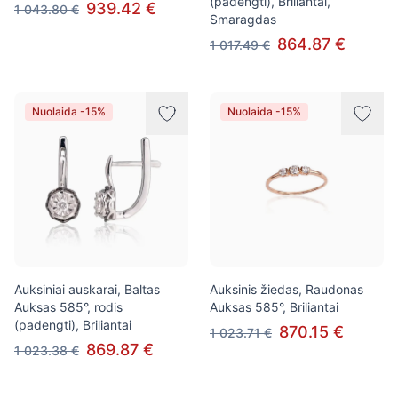
(padengti), Briliantai,
939.42 €
1 043.80 €
Smaragdas
864.87 €
1 017.49 €
Nuolaida -15%
Nuolaida -15%
Auksiniai auskarai, Baltas
Auksinis žiedas, Raudonas
Auksas 585°, rodis
Auksas 585°, Briliantai
(padengti), Briliantai
870.15 €
1 023.71 €
869.87 €
1 023.38 €