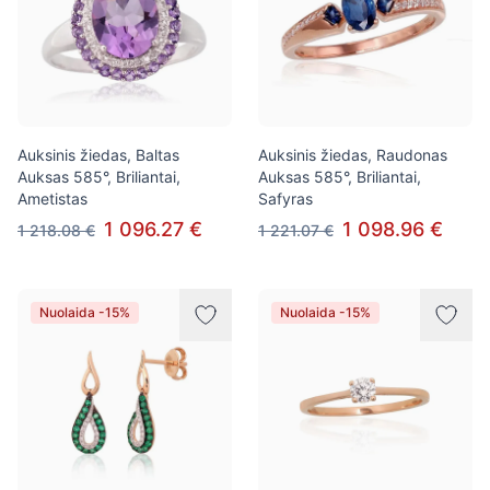
Auksinis žiedas, Baltas
Auksinis žiedas, Raudonas
Auksas 585°, Briliantai,
Auksas 585°, Briliantai,
Ametistas
Safyras
1 096.27 €
1 098.96 €
1 218.08 €
1 221.07 €
Nuolaida -15%
Nuolaida -15%