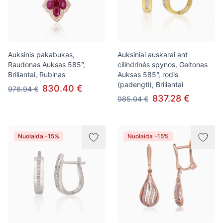
Auksinis pakabukas,
Auksiniai auskarai ant
Raudonas Auksas 585°,
cilindrinės spynos, Geltonas
Briliantai, Rubinas
Auksas 585°, rodis
(padengti), Briliantai
830.40 €
976.94 €
837.28 €
985.04 €
Nuolaida -15%
Nuolaida -15%