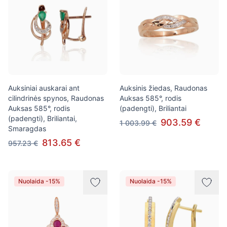
Auksiniai auskarai ant
Auksinis žiedas, Raudonas
cilindrinės spynos, Raudonas
Auksas 585°, rodis
Auksas 585°, rodis
(padengti), Briliantai
(padengti), Briliantai,
903.59 €
1 003.99 €
Smaragdas
813.65 €
957.23 €
Nuolaida -15%
Nuolaida -15%