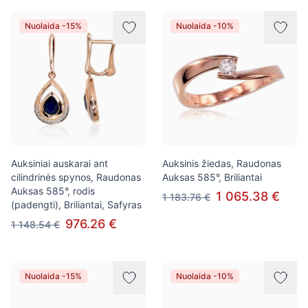
Nuolaida -15%
Nuolaida -10%
Auksiniai auskarai ant
Auksinis žiedas, Raudonas
cilindrinės spynos, Raudonas
Auksas 585°, Briliantai
Auksas 585°, rodis
1 065.38 €
1 183.76 €
(padengti), Briliantai, Safyras
976.26 €
1 148.54 €
Nuolaida -15%
Nuolaida -10%