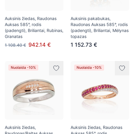
Auksinis žiedas, Raudonas
Auksinis pakabukas,
Auksas 585°, rodis
Raudonas Auksas 585°, rodis
(padengti), Briliantai, Rubinas,
(padengti), Briliantai, Mėlynas
Granatas
topazas
942.14 €
1 152.73 €
1 108.40 €
Nuolaida -10%
Nuolaida -10%
Auksinis žiedas,
Auksinis žiedas, Raudonas
Raudonas/Baltas Auksas
Auksas 585°, rodis