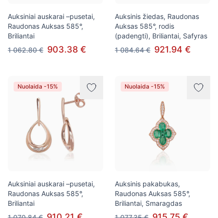
Auksiniai auskarai –pusetai,
Auksinis žiedas, Raudonas
Raudonas Auksas 585°,
Auksas 585°, rodis
Briliantai
(padengti), Briliantai, Safyras
903.38 €
921.94 €
1 062.80 €
1 084.64 €
Nuolaida -15%
Nuolaida -15%
Auksiniai auskarai –pusetai,
Auksinis pakabukas,
Raudonas Auksas 585°,
Raudonas Auksas 585°,
Briliantai
Briliantai, Smaragdas
910.21 €
915.75 €
1 070.84 €
1 077.35 €