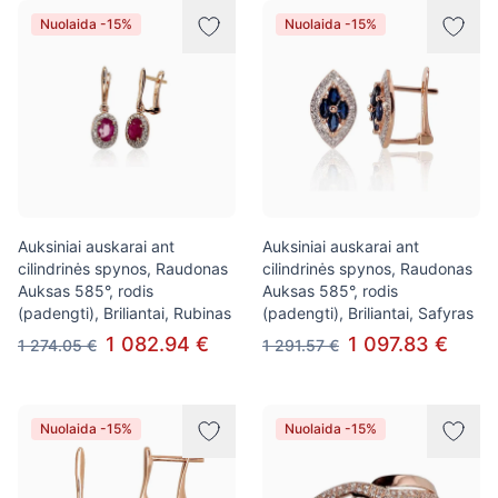
Nuolaida -15%
Nuolaida -15%
Auksiniai auskarai ant
Auksiniai auskarai ant
cilindrinės spynos, Raudonas
cilindrinės spynos, Raudonas
Auksas 585°, rodis
Auksas 585°, rodis
(padengti), Briliantai, Rubinas
(padengti), Briliantai, Safyras
1 082.94 €
1 097.83 €
1 274.05 €
1 291.57 €
Nuolaida -15%
Nuolaida -15%