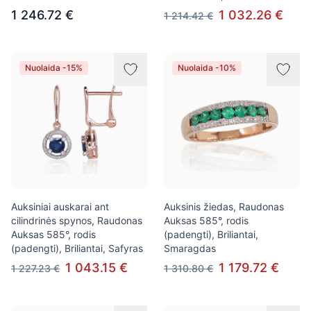
1 246.72 €
1 032.26 €
1 214.42 €
Nuolaida -15%
Nuolaida -10%
Auksiniai auskarai ant
Auksinis žiedas, Raudonas
cilindrinės spynos, Raudonas
Auksas 585°, rodis
Auksas 585°, rodis
(padengti), Briliantai,
(padengti), Briliantai, Safyras
Smaragdas
1 043.15 €
1 179.72 €
1 227.23 €
1 310.80 €