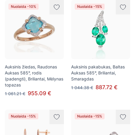
Nuolaida -10%
Nuolaida -15%
Auksinis žiedas, Raudonas
Auksinis pakabukas, Baltas
Auksas 585°, rodis
Auksas 585°, Briliantai,
(padengti), Briliantai, Mėlynas
Smaragdas
topazas
887.72 €
1 044.38 €
955.09 €
1 061.21 €
Nuolaida -15%
Nuolaida -15%