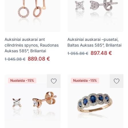
Auksiniai auskarai ant
Auksiniai auskarai –pusetai,
cilindrinės spynos, Raudonas
Baltas Auksas 585°, Briliantai
Auksas 585°, Briliantai
897.48 €
1 055.86 €
889.08 €
1 045.98 €
Nuolaida -15%
Nuolaida -15%