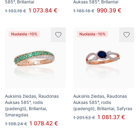
585°, Briliantai
Auksas 585°, Briliantai
1 073.84 €
990.39 €
1 193.16 €
1 165.16 €
Nuolaida -10%
Nuolaida -10%
Auksinis žiedas, Raudonas
Auksinis žiedas, Raudonas
Auksas 585°, rodis
Auksas 585°, rodis
(padengti), Briliantai,
(padengti), Briliantai, Safyras
Smaragdas
1 081.37 €
1 201.52 €
1 078.42 €
1 198.24 €