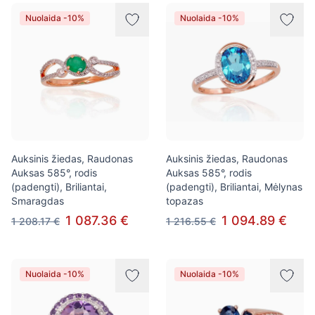
Nuolaida -10%
Nuolaida -10%
Auksinis žiedas, Raudonas
Auksinis žiedas, Raudonas
Auksas 585°, rodis
Auksas 585°, rodis
(padengti), Briliantai,
(padengti), Briliantai, Mėlynas
Smaragdas
topazas
1 087.36 €
1 094.89 €
1 208.17 €
1 216.55 €
Nuolaida -10%
Nuolaida -10%