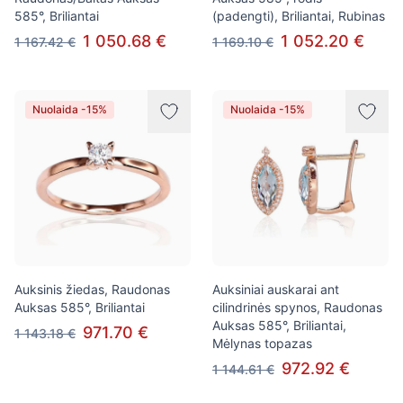
585°, Briliantai
(padengti), Briliantai, Rubinas
1 050.68 €
1 052.20 €
1 167.42 €
1 169.10 €
Nuolaida -15%
Nuolaida -15%
Auksinis žiedas, Raudonas
Auksiniai auskarai ant
Auksas 585°, Briliantai
cilindrinės spynos, Raudonas
Auksas 585°, Briliantai,
971.70 €
1 143.18 €
Mėlynas topazas
972.92 €
1 144.61 €