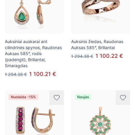
Auksiniai auskarai ant
Auksinis žiedas, Raudonas
cilindrinės spynos, Raudonas
Auksas 585°, Briliantai
Auksas 585°, rodis
1 100.22 €
1 294.38 €
(padengti), Briliantai,
Smaragdas
1 100.21 €
1 294.36 €
Nuolaida -15%
Naujas