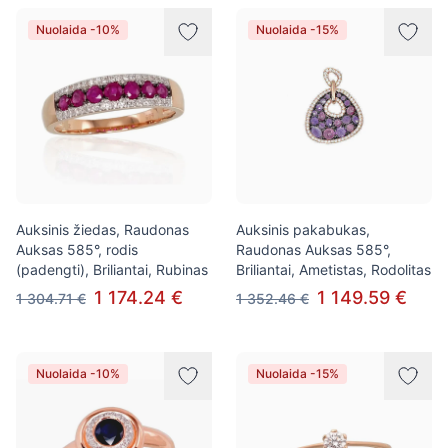
Nuolaida -10%
Nuolaida -15%
Auksinis žiedas, Raudonas
Auksinis pakabukas,
Auksas 585°, rodis
Raudonas Auksas 585°,
(padengti), Briliantai, Rubinas
Briliantai, Ametistas, Rodolitas
1 174.24 €
1 149.59 €
1 304.71 €
1 352.46 €
Nuolaida -10%
Nuolaida -15%