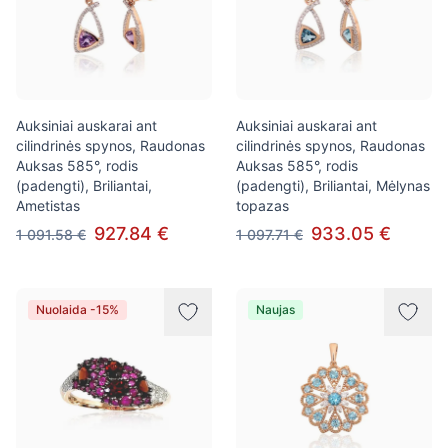
Auksiniai auskarai ant
Auksiniai auskarai ant
cilindrinės spynos, Raudonas
cilindrinės spynos, Raudonas
Auksas 585°, rodis
Auksas 585°, rodis
(padengti), Briliantai,
(padengti), Briliantai, Mėlynas
Ametistas
topazas
927.84 €
933.05 €
1 091.58 €
1 097.71 €
Nuolaida -15%
Naujas