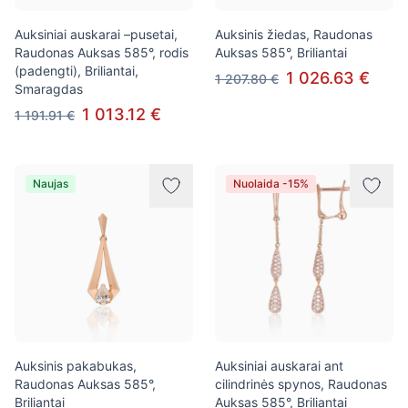
Auksiniai auskarai –pusetai,
Auksinis žiedas, Raudonas
Raudonas Auksas 585°, rodis
Auksas 585°, Briliantai
(padengti), Briliantai,
1 026.63 €
1 207.80 €
Smaragdas
1 013.12 €
1 191.91 €
Naujas
Nuolaida -15%
Auksinis pakabukas,
Auksiniai auskarai ant
Raudonas Auksas 585°,
cilindrinės spynos, Raudonas
Briliantai
Auksas 585°, Briliantai