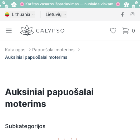
🌸 Karštas vasaros išpardavimas — nuolaida viskam! 🌸
Lithuania
Lietuvių
Calypso
Open menu
Pageidavimų
0
items i
Katalogas
Papuošalai moterims
Auksiniai papuošalai moterims
Auksiniai papuošalai
moterims
Subkategorijos