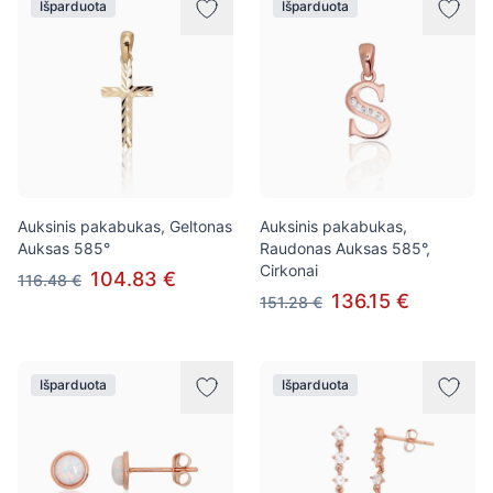
Išparduota
Išparduota
Auksinis pakabukas, Geltonas
Auksinis pakabukas,
Auksas 585°
Raudonas Auksas 585°,
Cirkonai
104.83 €
116.48 €
136.15 €
151.28 €
Išparduota
Išparduota