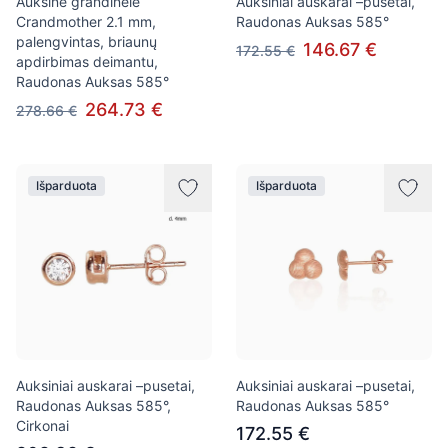
Auksinė grandinėlė
Auksiniai auskarai –pusetai,
Crandmother 2.1 mm,
Raudonas Auksas 585°
palengvintas, briaunų
146.67 €
172.55 €
apdirbimas deimantu,
Raudonas Auksas 585°
264.73 €
278.66 €
Išparduota
Išparduota
Auksiniai auskarai –pusetai,
Auksiniai auskarai –pusetai,
Raudonas Auksas 585°,
Raudonas Auksas 585°
Cirkonai
172.55 €