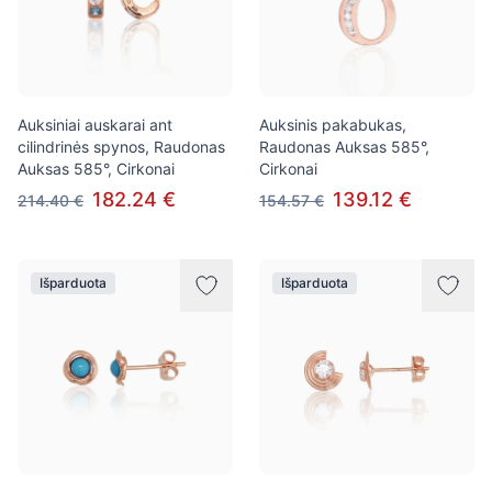
Auksiniai auskarai ant
Auksinis pakabukas,
cilindrinės spynos, Raudonas
Raudonas Auksas 585°,
Auksas 585°, Cirkonai
Cirkonai
182.24 €
139.12 €
214.40 €
154.57 €
Išparduota
Išparduota