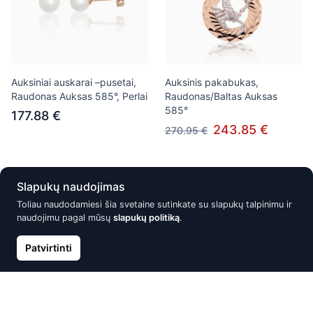
Auksiniai auskarai –pusetai,
Auksinis pakabukas,
Raudonas Auksas 585°, Perlai
Raudonas/Baltas Auksas
585°
177.88 €
243.85 €
270.95 €
Išparduota
Išparduota
Slapukų naudojimas
Toliau naudodamiesi šia svetaine sutinkate su slapukų talpinimu ir
naudojimu pagal mūsų
slapukų politiką
.
Patvirtinti