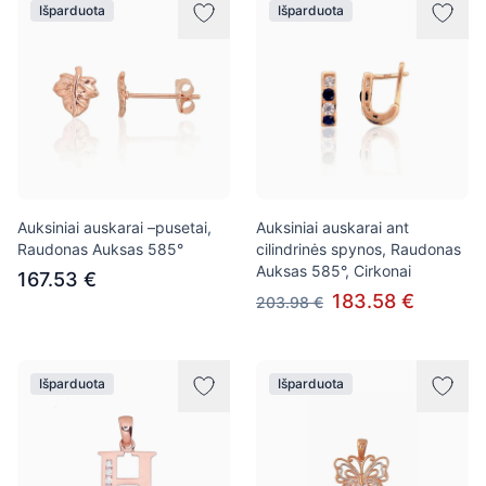
Išparduota
Išparduota
Auksiniai auskarai –pusetai,
Auksiniai auskarai ant
Raudonas Auksas 585°
cilindrinės spynos, Raudonas
Auksas 585°, Cirkonai
167.53 €
183.58 €
203.98 €
Išparduota
Išparduota