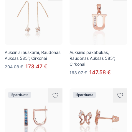
Auksiniai auskarai, Raudonas
Auksinis pakabukas,
Auksas 585°, Cirkonai
Raudonas Auksas 585°,
Cirkonai
173.47 €
204.08 €
147.58 €
163.97 €
Išparduota
Išparduota