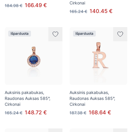
Cirkonai
166.49 €
184.98 €
140.45 €
165.24 €
Išparduota
Išparduota
Auksinis pakabukas,
Auksinis pakabukas,
Raudonas Auksas 585°,
Raudonas Auksas 585°,
Cirkonai
Cirkonai
148.72 €
168.64 €
165.24 €
187.38 €