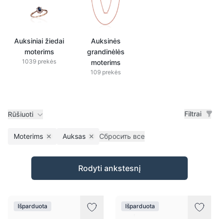
Auksiniai žiedai
Auksinės
moterims
grandinėlės
1039 prekės
moterims
109 prekės
Filtrai
Rūšiuoti
Moterims
Auksas
Сбросить все
Remove filter
Remove filter
Prekės
Rodyti ankstesnį
Išparduota
Išparduota