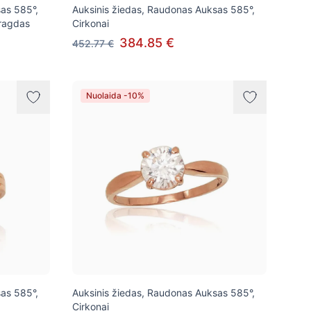
as 585°,
Auksinis žiedas, Raudonas Auksas 585°,
aragdas
Cirkonai
384.85 €
452.77 €
Nuolaida -10%
as 585°,
Auksinis žiedas, Raudonas Auksas 585°,
Cirkonai