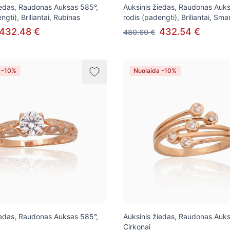
iedas, Raudonas Auksas 585°,
Auksinis žiedas, Raudonas Auks
ngti), Briliantai, Rubinas
rodis (padengti), Briliantai, Sm
432.48 €
432.54 €
480.60 €
 -10%
Nuolaida -10%
iedas, Raudonas Auksas 585°,
Auksinis žiedas, Raudonas Auks
Cirkonai