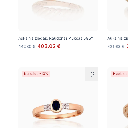
Auksinis žiedas, Raudonas Auksas 585°
Auksinis ž
403.02 €
447.80 €
421.63 €
Nuolaida -10%
Nuolaida