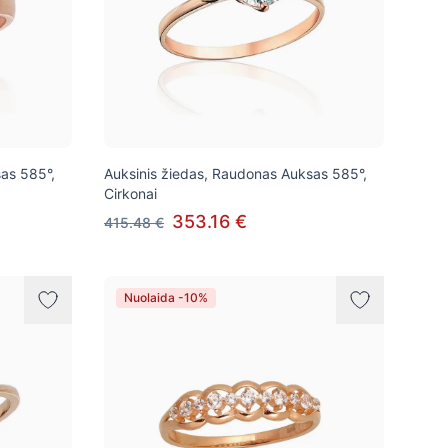
as 585°,
Auksinis žiedas, Raudonas Auksas 585°,
Cirkonai
353.16 €
415.48 €
Nuolaida -10%