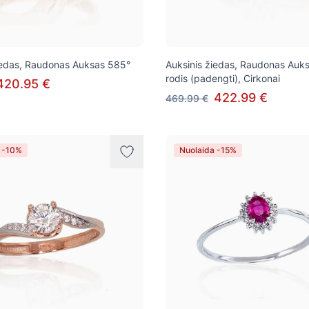
iedas, Raudonas Auksas 585°
Auksinis žiedas, Raudonas Auks
rodis (padengti), Cirkonai
420.95 €
422.99 €
469.99 €
 -10%
Nuolaida -15%