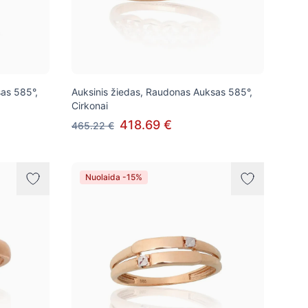
as 585°,
Auksinis žiedas, Raudonas Auksas 585°,
Cirkonai
418.69 €
465.22 €
Nuolaida -15%