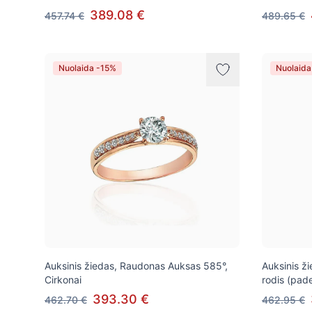
389.08 €
457.74 €
489.65 €
Nuolaida -15%
Nuolaida
Auksinis žiedas, Raudonas Auksas 585°,
Auksinis ž
Cirkonai
rodis (pade
393.30 €
462.70 €
462.95 €