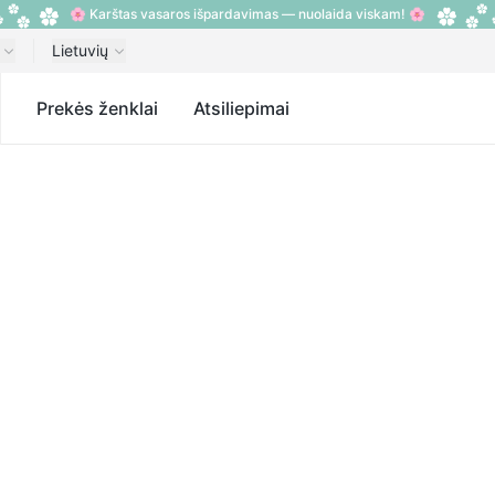
🌸 Karštas vasaros išpardavimas — nuolaida viskam! 🌸
Lietuvių
s
Prekės ženklai
Atsiliepimai