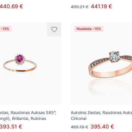
440.69 €
441.19 €
490.21 €
 -15%
Nuolaida -15%
iedas, Raudonas Auksas 585°,
Auksinis žiedas, Raudonas Auks
ngti), Briliantai, Rubinas
Cirkonai
393.51 €
395.40 €
465.18 €