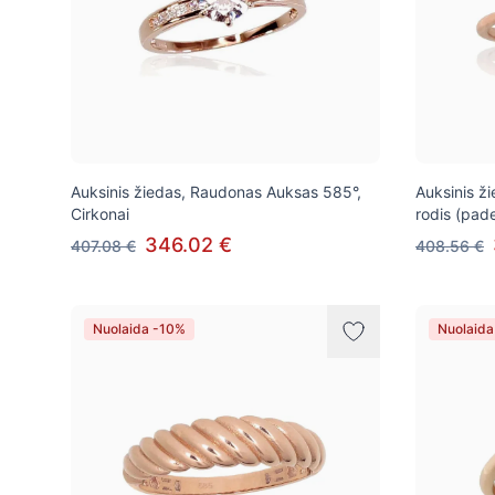
Auksinis žiedas, Raudonas Auksas 585°,
Auksinis ž
Cirkonai
rodis (pade
346.02 €
407.08 €
408.56 €
Nuolaida -10%
Nuolaida