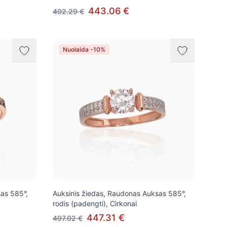
443.06 €
492.29 €
Nuolaida -10%
as 585°,
Auksinis žiedas, Raudonas Auksas 585°,
rodis (padengti), Cirkonai
447.31 €
497.02 €