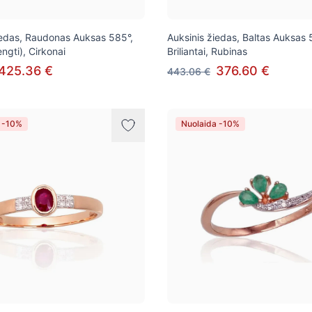
iedas, Raudonas Auksas 585°,
Auksinis žiedas, Baltas Auksas 
ngti), Cirkonai
Briliantai, Rubinas
425.36 €
376.60 €
443.06 €
 -10%
Nuolaida -10%