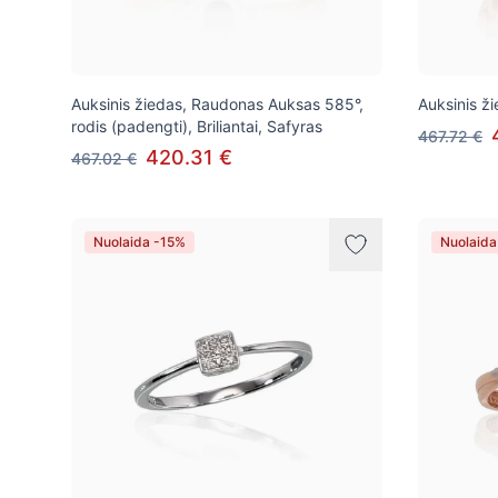
Auksinis žiedas, Raudonas Auksas 585°,
Auksinis ž
rodis (padengti), Briliantai, Safyras
467.72 €
420.31 €
467.02 €
Nuolaida -15%
Nuolaida