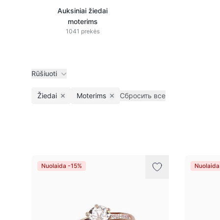
Auksiniai žiedai
moterims
1041 prekės
Rūšiuoti
Žiedai
Moterims
Сбросить все
Remove filter
Remove filter
Prekės
Nuolaida -15%
Nuolaida