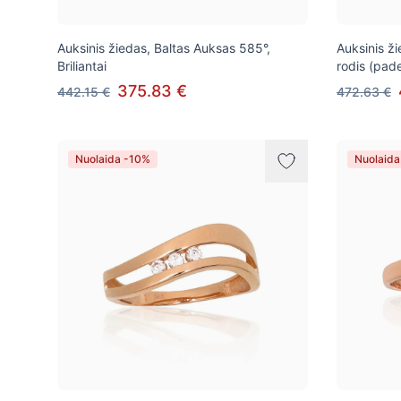
Auksinis žiedas, Baltas Auksas 585°,
Auksinis ž
Briliantai
rodis (pade
375.83 €
442.15 €
472.63 €
Nuolaida -10%
Nuolaida