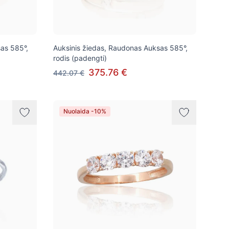
as 585°,
Auksinis žiedas, Raudonas Auksas 585°,
rodis (padengti)
375.76 €
442.07 €
Nuolaida -10%