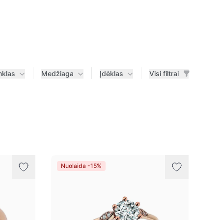
nklas
Medžiaga
Įdėklas
Visi filtrai
Nuolaida -15%