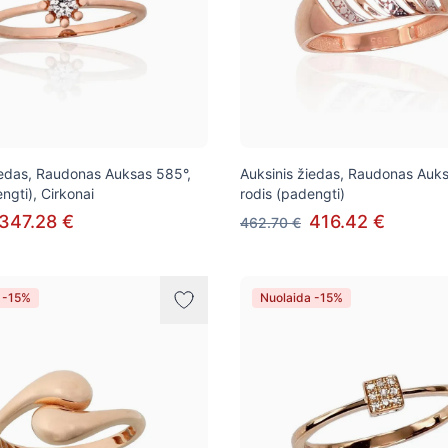
iedas, Raudonas Auksas 585°,
Auksinis žiedas, Raudonas Auks
ngti), Cirkonai
rodis (padengti)
347.28 €
416.42 €
462.70 €
 -15%
Nuolaida -15%