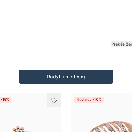
Prekės že
Rodyti ankstesnį
 -15%
Nuolaida -10%