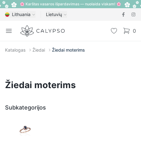
🌸 Karštas vasaros išpardavimas — nuolaida viskam! 🌸
Lithuania
Lietuvių
Calypso
Open menu
Pageidavimų
0
items i
Katalogas
Žiedai
Žiedai moterims
Žiedai moterims
Subkategorijos