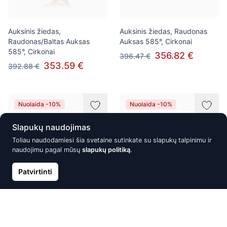
Auksinis žiedas,
Auksinis žiedas, Raudonas
Raudonas/Baltas Auksas
Auksas 585°, Cirkonai
585°, Cirkonai
356.82 €
396.47 €
353.59 €
392.88 €
Nuolaida -10%
Nuolaida -10%
Slapukų naudojimas
Toliau naudodamiesi šia svetaine sutinkate su slapukų talpinimu ir
naudojimu pagal mūsų
slapukų politiką
.
Patvirtinti
Auksinis žiedas, Raudonas
Auksinis žiedas, Raudonas
Auksas 585°, rodis
Auksas 585°
(padengti), Briliantai