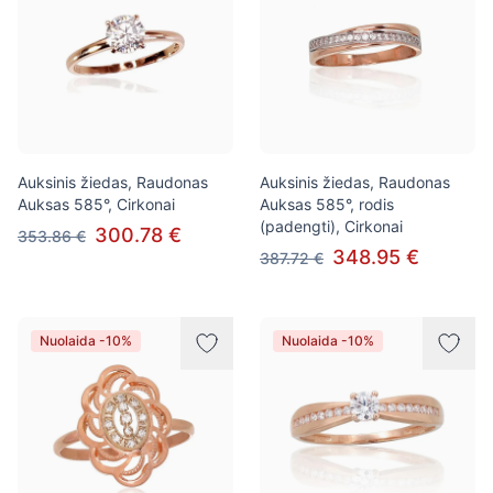
Auksinis žiedas, Raudonas
Auksinis žiedas, Raudonas
Auksas 585°, Cirkonai
Auksas 585°, rodis
(padengti), Cirkonai
300.78 €
353.86 €
348.95 €
387.72 €
Nuolaida -10%
Nuolaida -10%