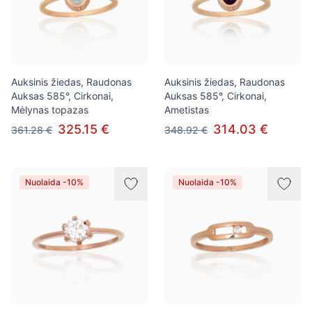
Auksinis žiedas, Raudonas
Auksinis žiedas, Raudonas
Auksas 585°, Cirkonai,
Auksas 585°, Cirkonai,
Mėlynas topazas
Ametistas
325.15 €
314.03 €
361.28 €
348.92 €
Nuolaida -10%
Nuolaida -10%