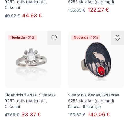
925°, rodis (padengti),
925°, oksidas (padengti)
Cirkonai
122.27 €
135.85 €
44.93 €
49.92 €
Nuolaida -31%
Nuolaida -10%
Sidabrinis žiedas, Sidabras
Sidabrinis žiedas, Sidabras
925°, rodis (padengti),
925°, oksidas (padengti),
Cirkonai
Koralas (Imitacija)
33.37 €
140.06 €
47.68 €
155.63 €