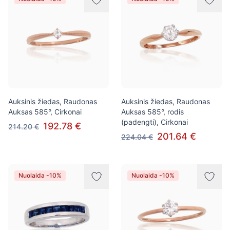
Auksinis žiedas, Raudonas
Auksinis žiedas, Raudonas
Auksas 585°, Cirkonai
Auksas 585°, rodis
(padengti), Cirkonai
192.78 €
214.20 €
201.64 €
224.04 €
Nuolaida -10%
Nuolaida -10%