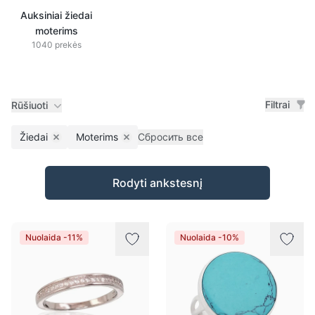
Auksiniai žiedai
moterims
1040 prekės
Filtrai
Rūšiuoti
Žiedai
Moterims
Сбросить все
Remove filter
Remove filter
Prekės
Rodyti ankstesnį
Nuolaida -11%
Nuolaida -10%