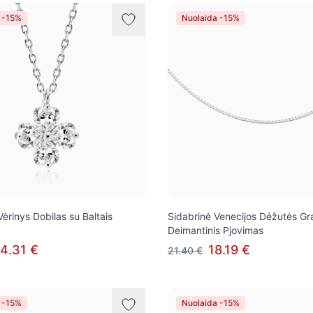
 -15%
Nuolaida -15%
Vėrinys Dobilas su Baltais
Sidabrinė Venecijos Dėžutės Gr
Deimantinis Pjovimas
4.31 €
18.19 €
21.40 €
 -15%
Nuolaida -15%