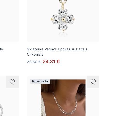
lė
Sidabrinis Vėrinys Dobilas su Baltais
Cirkoniais
24.31 €
28.60 €
Išparduota