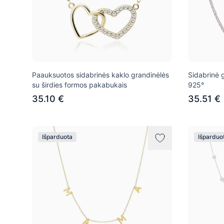
Paauksuotos sidabrinės kaklo grandinėlės
Sidabrinė 
su širdies formos pakabukais
925°
35.10 €
35.51 €
Išparduota
Išparduo