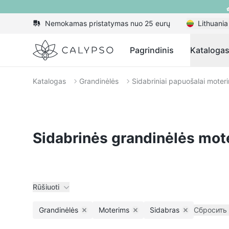
Nemokamas pristatymas nuo 25 eurų
Lithuania
Calypso
Pagrindinis
Kataloga
Katalogas
Grandinėlės
Sidabriniai papuošalai moter
Sidabrinės grandinėlės mot
Rūšiuoti
Grandinėlės
Moterims
Sidabras
Сбросить
Remove filter
Remove filter
Remove filter