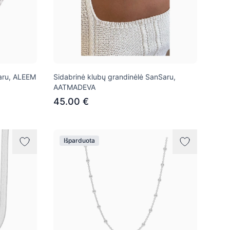
aru, ALEEM
Sidabrinė klubų grandinėlė SanSaru,
AATMADEVA
45.00 €
Išparduota