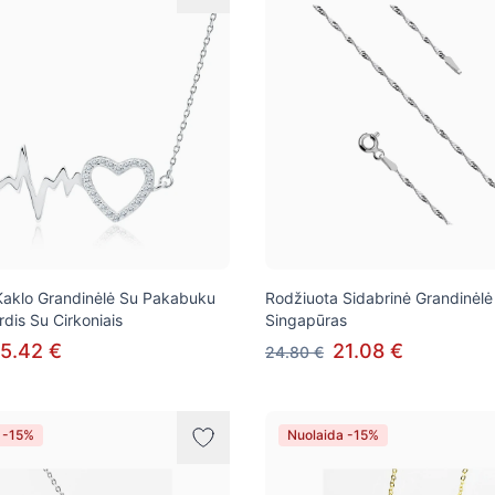
Kaklo Grandinėlė Su Pakabuku
Rodžiuota Sidabrinė Grandinėlė
irdis Su Cirkoniais
Singapūras
5.42 €
21.08 €
24.80 €
 -15%
Nuolaida -15%