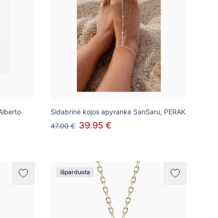
Alberto
Sidabrinė kojos apyrankė SanSaru, PERAK
39.95 €
47.00 €
Išparduota