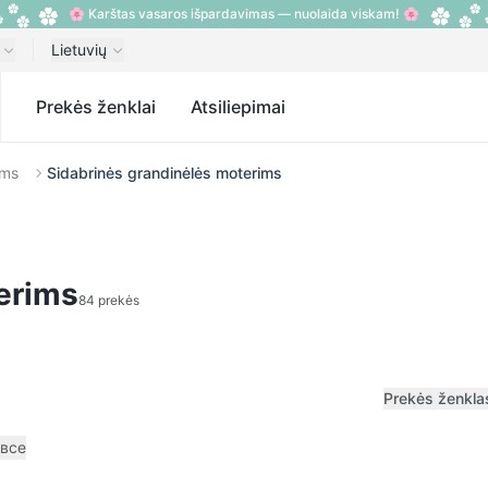
🌸 Karštas vasaros išpardavimas — nuolaida viskam! 🌸
Lietuvių
s
Prekės ženklai
Atsiliepimai
ims
Sidabrinės grandinėlės moterims
erims
84 prekės
Prekės ženkla
 все