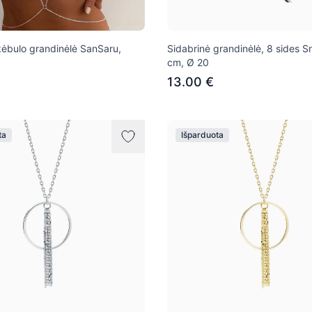
kėbulo grandinėlė SanSaru,
Sidabrinė grandinėlė, 8 sides S
cm, Ø 20
13.00 €
ta
Išparduota