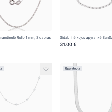
grandinėlė Rollo 1 mm, Sidabras
Sidabrinė kojos apyrankė SanS
31.00 €
ta
Išparduota