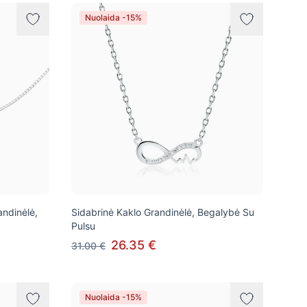
Nuolaida -15%
andinėlė,
Sidabrinė Kaklo Grandinėlė, Begalybė Su
Pulsu
26.35 €
31.00 €
Nuolaida -15%