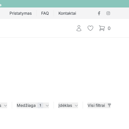
Pristatymas
FAQ
Kontaktai
Prisijungti
Pageidavimų sąraš
0
items in cart,
s
Medžiaga
Įdėklas
Visi filtrai
1