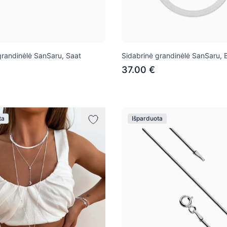
grandinėlė SanSaru, Saat
Sidabrinė grandinėlė SanSaru, 
37.00 €
ta
Išparduota