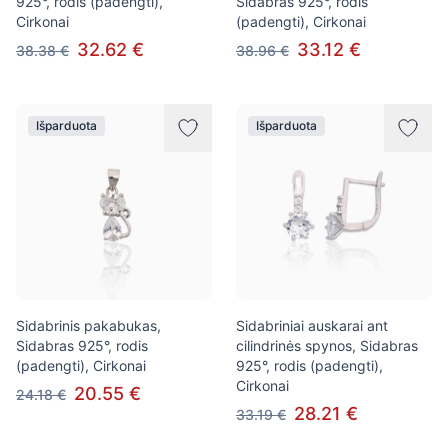
925°, rodis (padengti),
Sidabras 925°, rodis
Cirkonai
(padengti), Cirkonai
32.62 €
33.12 €
38.38 €
38.96 €
Išparduota
Išparduota
Sidabrinis pakabukas,
Sidabriniai auskarai ant
Sidabras 925°, rodis
cilindrinės spynos, Sidabras
(padengti), Cirkonai
925°, rodis (padengti),
Cirkonai
20.55 €
24.18 €
28.21 €
33.19 €