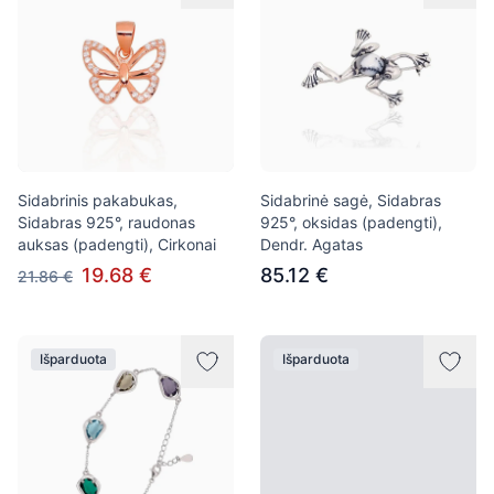
Sidabrinis pakabukas,
Sidabrinė sagė, Sidabras
Sidabras 925°, raudonas
925°, oksidas (padengti),
auksas (padengti), Cirkonai
Dendr. Agatas
19.68 €
85.12 €
21.86 €
Išparduota
Išparduota