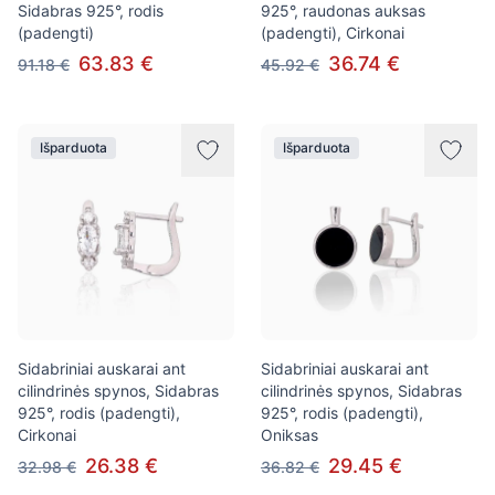
Sidabras 925°, rodis
925°, raudonas auksas
(padengti)
(padengti), Cirkonai
63.83 €
36.74 €
91.18 €
45.92 €
Išparduota
Išparduota
Sidabriniai auskarai ant
Sidabriniai auskarai ant
cilindrinės spynos, Sidabras
cilindrinės spynos, Sidabras
925°, rodis (padengti),
925°, rodis (padengti),
Cirkonai
Oniksas
26.38 €
29.45 €
32.98 €
36.82 €