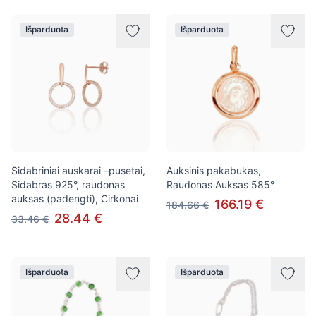
Išparduota
Išparduota
Sidabriniai auskarai –pusetai,
Auksinis pakabukas,
Sidabras 925°, raudonas
Raudonas Auksas 585°
auksas (padengti), Cirkonai
166.19 €
184.66 €
28.44 €
33.46 €
Išparduota
Išparduota