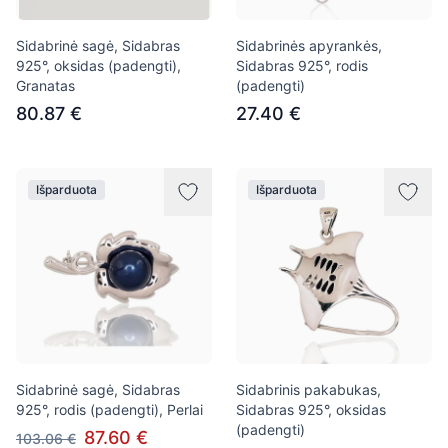
Sidabrinė sagė, Sidabras
Sidabrinės apyrankės,
925°, oksidas (padengti),
Sidabras 925°, rodis
Granatas
(padengti)
80.87 €
27.40 €
Išparduota
Išparduota
Sidabrinė sagė, Sidabras
Sidabrinis pakabukas,
925°, rodis (padengti), Perlai
Sidabras 925°, oksidas
(padengti)
87.60 €
103.06 €