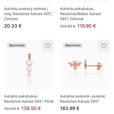
Auksinių auskarų vėrimas į
Auksinis pakabukas,
nosį, Raudonas Auksas 585°,
Raudonas/Baltas Auksas
Cirkonai
585°, Cirkonai
20.33 €
116.90 €
129.90 €
Išparduota
Išparduota
Auksinis pakabukas,
Auksiniai auskarai –pusetai,
Raudonas Auksas 585°, Perlai
Raudonas Auksas 585°
138.50 €
163.99 €
153.90 €