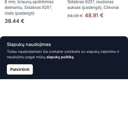
8 mm, briaunų apdirbimas
Sidabras 925°, raudonas
deimantu, Sidabras 925°,
auksas (padengti), Cirkonai
rodis (padengti)
48.91 €
54.35 €
38.44 €
Išparduota
Išparduota
Slapukų naudojimas
Toliau naudodamiesi šia svetaine sutinkate su slapukų talpinimu ir
naudojimu pagal mūsų
slapukų politiką
.
Patvirtinti
Sidabrinis pakabukas,
Sidabrinė sagė, Sidabras
Sidabras 925°
925°, oksidas (padengti)
21.05 €
54.29 €
24.77 €