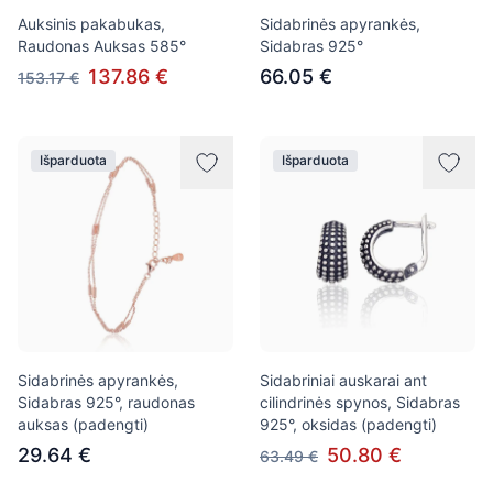
Auksinis pakabukas,
Sidabrinės apyrankės,
Raudonas Auksas 585°
Sidabras 925°
137.86 €
66.05 €
153.17 €
Išparduota
Išparduota
Sidabrinės apyrankės,
Sidabriniai auskarai ant
Sidabras 925°, raudonas
cilindrinės spynos, Sidabras
auksas (padengti)
925°, oksidas (padengti)
29.64 €
50.80 €
63.49 €