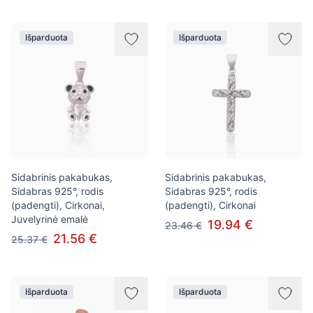
Išparduota
Išparduota
Sidabrinis pakabukas,
Sidabrinis pakabukas,
Sidabras 925°, rodis
Sidabras 925°, rodis
(padengti), Cirkonai,
(padengti), Cirkonai
Juvelyrinė emalė
19.94 €
23.46 €
21.56 €
25.37 €
Išparduota
Išparduota