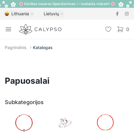
🌸 Karštas vasaros išpardavimas — nuolaida viskam! 🌸
Lithuania
Lietuvių
Calypso
Open menu
Pageidavimų
0
items i
Pagrindinis
Katalogas
Papuosalai
Subkategorijos