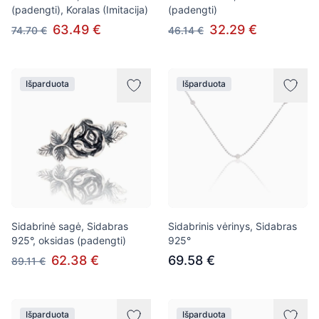
(padengti), Koralas (Imitacija)
(padengti)
63.49 €
32.29 €
74.70 €
46.14 €
Išparduota
Išparduota
Sidabrinė sagė, Sidabras
Sidabrinis vėrinys, Sidabras
925°, oksidas (padengti)
925°
62.38 €
69.58 €
89.11 €
Išparduota
Išparduota