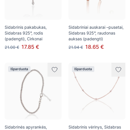
Sidabrinis pakabukas,
Sidabriniai auskarai –pusetai,
Sidabras 925°, rodis
Sidabras 925°, raudonas
(padengti), Cirkonai
auksas (padengti)
17.85 €
18.65 €
21.00 €
21.94 €
Išparduota
Išparduota
Sidabrinės apyrankės,
Sidabrinis vėrinys, Sidabras