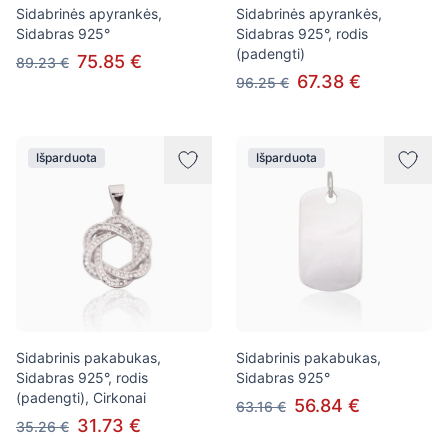
Sidabrinės apyrankės,
Sidabrinės apyrankės,
Sidabras 925°
Sidabras 925°, rodis
(padengti)
75.85 €
89.23 €
67.38 €
96.25 €
Išparduota
Išparduota
Sidabrinis pakabukas,
Sidabrinis pakabukas,
Sidabras 925°, rodis
Sidabras 925°
(padengti), Cirkonai
56.84 €
63.16 €
31.73 €
35.26 €