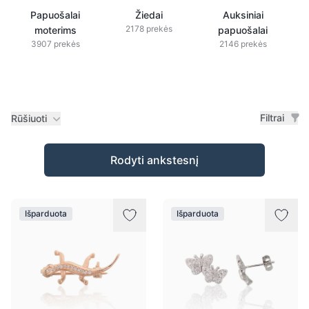
Papuošalai
Žiedai
Auksiniai
2178 prekės
moterims
papuošalai
3907 prekės
2146 prekės
Filtrai
Rūšiuoti
Prekės
Rodyti ankstesnį
Išparduota
Išparduota