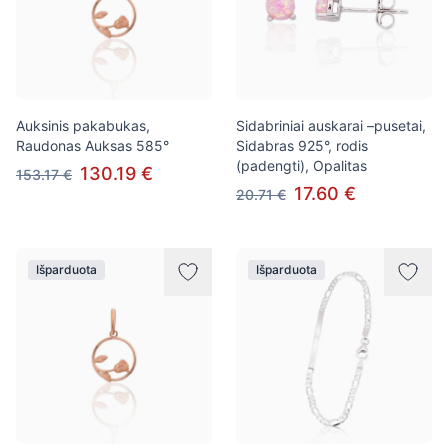
Auksinis pakabukas,
Sidabriniai auskarai –pusetai,
Raudonas Auksas 585°
Sidabras 925°, rodis
(padengti), Opalitas
130.19 €
153.17 €
17.60 €
20.71 €
Išparduota
Išparduota