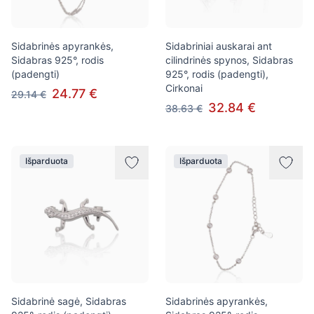
Sidabrinės apyrankės,
Sidabriniai auskarai ant
Sidabras 925°, rodis
cilindrinės spynos, Sidabras
(padengti)
925°, rodis (padengti),
Cirkonai
24.77 €
29.14 €
32.84 €
38.63 €
Išparduota
Išparduota
Sidabrinė sagė, Sidabras
Sidabrinės apyrankės,