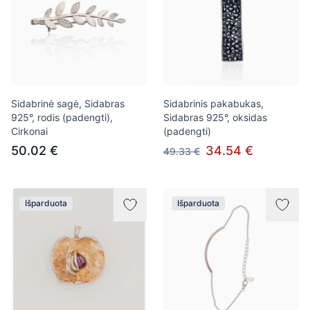
Sidabrinė sagė, Sidabras
Sidabrinis pakabukas,
925°, rodis (padengti),
Sidabras 925°, oksidas
Cirkonai
(padengti)
50.02 €
34.54 €
49.33 €
Išparduota
Išparduota