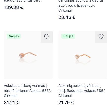
Raudonas Auksas 585°
cilindrinės spynos, Sidabras
925°, rodis (padengti),
139.38 €
Cirkonai
23.46 €
Naujas
Naujas
Auksinių auskarų vėrimas į
Auksinių auskarų vėrimas į
nosį, Raudonas Auksas 585°,
nosį, Raudonas Auksas 585°,
Cirkonai
Cirkonai
31.21 €
21.79 €