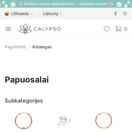
🌸 Karštas vasaros išpardavimas — nuolaida viskam! 🌸
Lithuania
Lietuvių
Calypso
Open menu
Pageidavimų
0
items i
Pagrindinis
Katalogas
Papuosalai
Subkategorijos