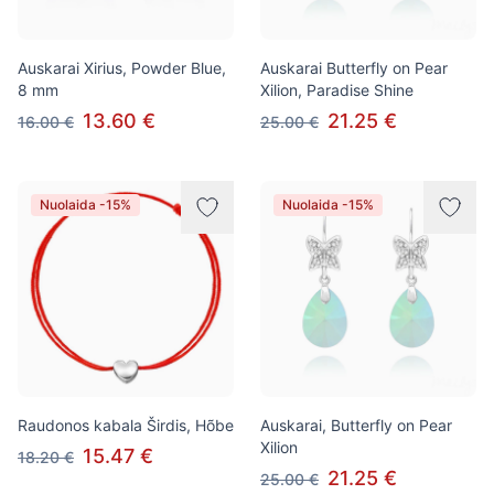
Auskarai Xirius, Powder Blue,
Auskarai Butterfly on Pear
8 mm
Xilion, Paradise Shine
13.60 €
21.25 €
16.00 €
25.00 €
Nuolaida -15%
Nuolaida -15%
Raudonos kabala Širdis, Hõbe
Auskarai, Butterfly on Pear
Xilion
15.47 €
18.20 €
21.25 €
25.00 €