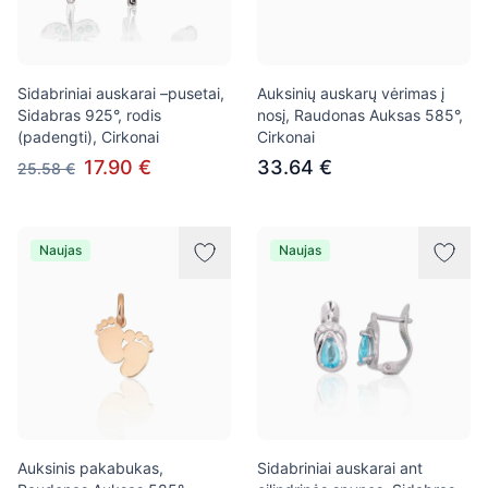
Sidabriniai auskarai –pusetai,
Auksinių auskarų vėrimas į
Sidabras 925°, rodis
nosį, Raudonas Auksas 585°,
(padengti), Cirkonai
Cirkonai
17.90 €
33.64 €
25.58 €
Naujas
Naujas
Auksinis pakabukas,
Sidabriniai auskarai ant