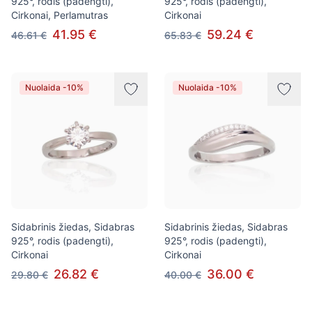
925°, rodis (padengti),
925°, rodis (padengti),
Cirkonai, Perlamutras
Cirkonai
41.95 €
59.24 €
46.61 €
65.83 €
Nuolaida -10%
Nuolaida -10%
Sidabrinis žiedas, Sidabras
Sidabrinis žiedas, Sidabras
925°, rodis (padengti),
925°, rodis (padengti),
Cirkonai
Cirkonai
26.82 €
36.00 €
29.80 €
40.00 €