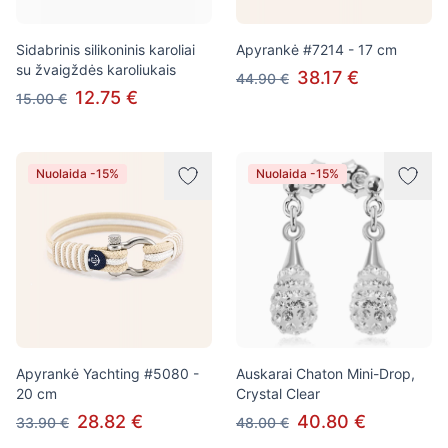
Sidabrinis silikoninis karoliai
Apyrankė #7214 - 17 cm
su žvaigždės karoliukais
38.17 €
44.90 €
12.75 €
15.00 €
Nuolaida -15%
Nuolaida -15%
Apyrankė Yachting #5080 -
Auskarai Chaton Mini-Drop,
20 cm
Crystal Clear
28.82 €
40.80 €
33.90 €
48.00 €