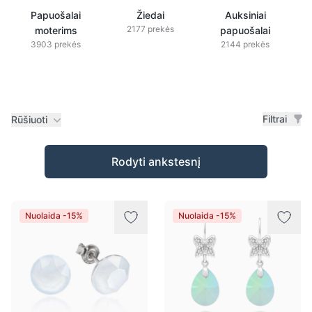
Papuošalai
Žiedai
Auksiniai
2177 prekės
moterims
papuošalai
3903 prekės
2144 prekės
Filtrai
Rūšiuoti
Prekės
Rodyti ankstesnį
Nuolaida -15%
Nuolaida -15%