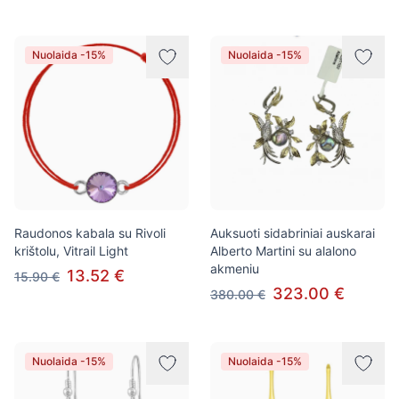
Nuolaida -15%
Nuolaida -15%
Raudonos kabala su Rivoli
Auksuoti sidabriniai auskarai
krištolu, Vitrail Light
Alberto Martini su alalono
akmeniu
13.52 €
15.90 €
323.00 €
380.00 €
Nuolaida -15%
Nuolaida -15%