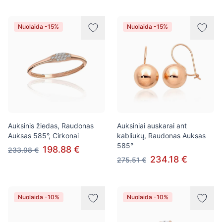
Nuolaida -15%
Nuolaida -15%
Auksinis žiedas, Raudonas
Auksiniai auskarai ant
Auksas 585°, Cirkonai
kabliukų, Raudonas Auksas
585°
198.88 €
233.98 €
234.18 €
275.51 €
Nuolaida -10%
Nuolaida -10%