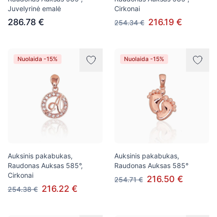
Juvelyrinė emalė
Cirkonai
286.78 €
216.19 €
254.34 €
Nuolaida -15%
Nuolaida -15%
Auksinis pakabukas,
Auksinis pakabukas,
Raudonas Auksas 585°,
Raudonas Auksas 585°
Cirkonai
216.50 €
254.71 €
216.22 €
254.38 €