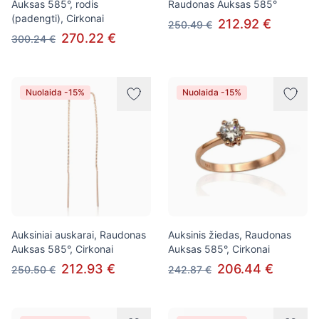
Auksas 585°, rodis
Raudonas Auksas 585°
(padengti), Cirkonai
212.92 €
250.49 €
270.22 €
300.24 €
Nuolaida -15%
Nuolaida -15%
Auksiniai auskarai, Raudonas
Auksinis žiedas, Raudonas
Auksas 585°, Cirkonai
Auksas 585°, Cirkonai
212.93 €
206.44 €
250.50 €
242.87 €