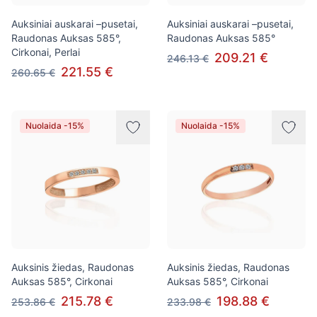
Auksiniai auskarai –pusetai,
Auksiniai auskarai –pusetai,
Raudonas Auksas 585°,
Raudonas Auksas 585°
Cirkonai, Perlai
209.21 €
246.13 €
221.55 €
260.65 €
Nuolaida -15%
Nuolaida -15%
Auksinis žiedas, Raudonas
Auksinis žiedas, Raudonas
Auksas 585°, Cirkonai
Auksas 585°, Cirkonai
215.78 €
198.88 €
253.86 €
233.98 €