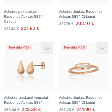
Auksinis pakabukas,
Auksinis žiedas, Raudonas
Raudonas Auksas 585°,
Auksas 585°, Cirkonai
Cirkonai
202.10 €
237.76 €
201.82 €
237.44 €
Nuolaida -15%
Nuolaida -10%
Auksiniai auskarai –pusetai,
Auksinis žiedas, Raudonas
Raudonas Auksas 585°
Auksas 585°, Cirkonai
228.38 €
241.90 €
268.68 €
268.78 €