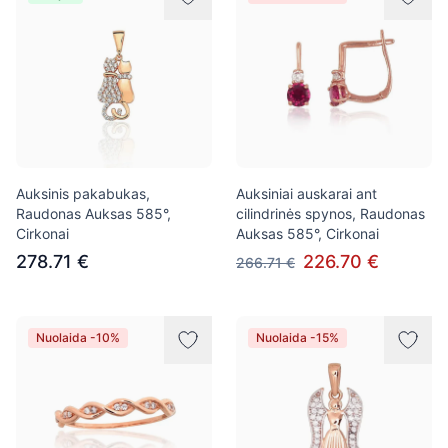
Auksinis pakabukas,
Auksiniai auskarai ant
Raudonas Auksas 585°,
cilindrinės spynos, Raudonas
Cirkonai
Auksas 585°, Cirkonai
278.71 €
226.70 €
266.71 €
Nuolaida -10%
Nuolaida -15%