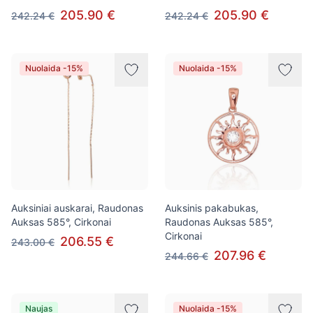
205.90 €
205.90 €
242.24 €
242.24 €
Nuolaida -15%
Nuolaida -15%
Auksiniai auskarai, Raudonas
Auksinis pakabukas,
Auksas 585°, Cirkonai
Raudonas Auksas 585°,
Cirkonai
206.55 €
243.00 €
207.96 €
244.66 €
Naujas
Nuolaida -15%