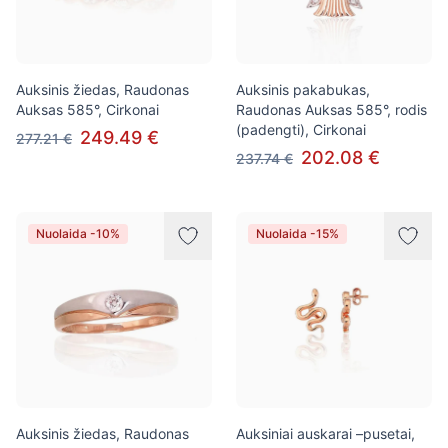
Auksinis žiedas, Raudonas
Auksinis pakabukas,
Auksas 585°, Cirkonai
Raudonas Auksas 585°, rodis
(padengti), Cirkonai
249.49 €
277.21 €
202.08 €
237.74 €
Nuolaida -10%
Nuolaida -15%
Auksinis žiedas, Raudonas
Auksiniai auskarai –pusetai,