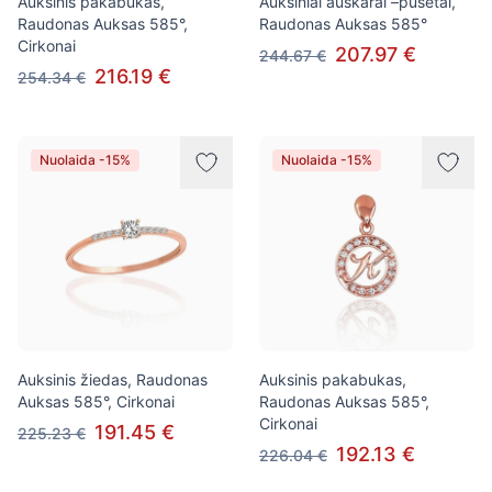
Auksinis pakabukas,
Auksiniai auskarai –pusetai,
Raudonas Auksas 585°,
Raudonas Auksas 585°
Cirkonai
207.97 €
244.67 €
216.19 €
254.34 €
Nuolaida -15%
Nuolaida -15%
Auksinis žiedas, Raudonas
Auksinis pakabukas,
Auksas 585°, Cirkonai
Raudonas Auksas 585°,
Cirkonai
191.45 €
225.23 €
192.13 €
226.04 €