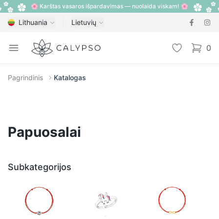
🌸 Karštas vasaros išpardavimas — nuolaida viskam! 🌸
Lithuania
Lietuvių
Calypso
Open menu
Pageidavimų
0
items i
Pagrindinis
Katalogas
Papuosalai
Subkategorijos