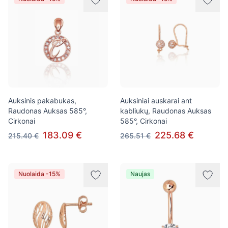
Auksinis pakabukas,
Auksiniai auskarai ant
Raudonas Auksas 585°,
kabliukų, Raudonas Auksas
Cirkonai
585°, Cirkonai
183.09 €
225.68 €
215.40 €
265.51 €
Nuolaida -15%
Naujas