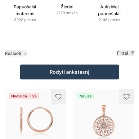
Papuošalai
Žiedai
Auksiniai
2178 prekės
moterims
papuošalai
3908 prekės
2146 prekės
Filtrai
Rūšiuoti
Prekės
Rodyti ankstesnį
Nuolaida -15%
Naujas