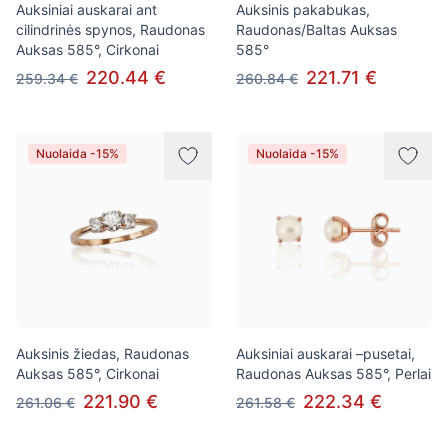
Auksiniai auskarai ant
Auksinis pakabukas,
cilindrinės spynos, Raudonas
Raudonas/Baltas Auksas
Auksas 585°, Cirkonai
585°
220.44 €
221.71 €
259.34 €
260.84 €
Nuolaida -15%
Nuolaida -15%
Auksinis žiedas, Raudonas
Auksiniai auskarai –pusetai,
Auksas 585°, Cirkonai
Raudonas Auksas 585°, Perlai
221.90 €
222.34 €
261.06 €
261.58 €