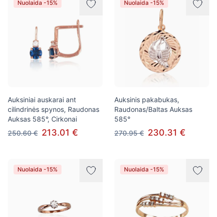
Nuolaida -15%
Nuolaida -15%
Auksiniai auskarai ant
Auksinis pakabukas,
cilindrinės spynos, Raudonas
Raudonas/Baltas Auksas
Auksas 585°, Cirkonai
585°
213.01 €
230.31 €
250.60 €
270.95 €
Nuolaida -15%
Nuolaida -15%