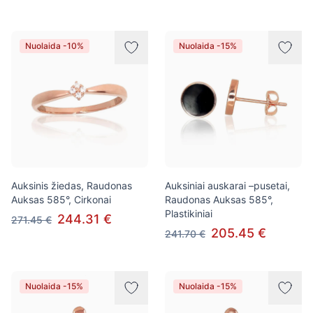
Nuolaida -10%
Nuolaida -15%
Auksinis žiedas, Raudonas
Auksiniai auskarai –pusetai,
Auksas 585°, Cirkonai
Raudonas Auksas 585°,
Plastikiniai
244.31 €
271.45 €
205.45 €
241.70 €
Nuolaida -15%
Nuolaida -15%