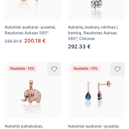
Auksiniai auskarai –pusetai,
Auksinių auskarų vėrimas į
Raudonas Auksas 585°
bambą, Raudonas Auksas
585°, Cirkonai
200.18 €
235.51 €
292.33 €
Nuolaida -15%
Nuolaida -15%
Auksinis pakabukas,
Auksiniai auskarai –pusetai,