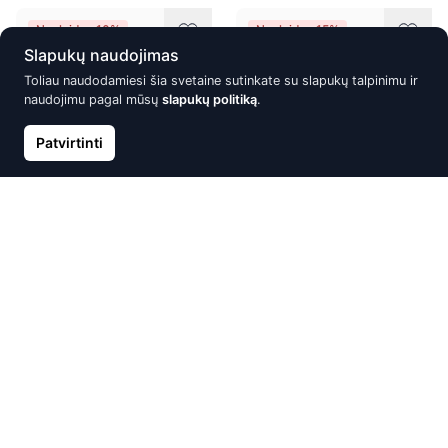
Nuolaida -10%
Nuolaida -15%
Slapukų naudojimas
Toliau naudodamiesi šia svetaine sutinkate su slapukų talpinimu ir
naudojimu pagal mūsų
slapukų politiką
.
Patvirtinti
Auksinis žiedas, Raudonas
Auksinis žiedas, Raudonas
Auksas 585°
Auksas 585°
280.72 €
223.33 €
311.90 €
262.74 €
Nuolaida -15%
Nuolaida -15%