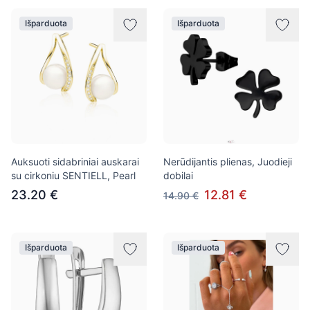
Išparduota
Išparduota
Auksuoti sidabriniai auskarai
Nerūdijantis plienas, Juodieji
su cirkoniu SENTIELL, Pearl
dobilai
23.20 €
12.81 €
14.90 €
Išparduota
Išparduota