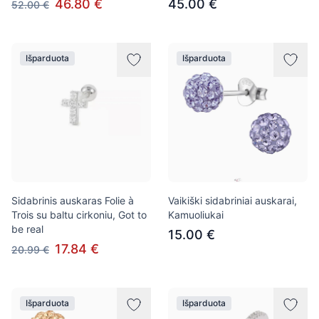
46.80 €
45.00 €
52.00 €
Išparduota
Išparduota
Sidabrinis auskaras Folie à
Vaikiški sidabriniai auskarai,
Trois su baltu cirkoniu, Got to
Kamuoliukai
be real
15.00 €
17.84 €
20.99 €
Išparduota
Išparduota