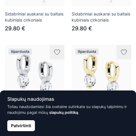
Sidabriniai auskarai su baltais
Sidabriniai auskarai su baltais
kubiniais cirkoniais
kubiniais cirkoniais
29.80 €
29.80 €
Išparduota
Išparduota
Slapukų naudojimas
Toliau naudodamiesi šia svetaine sutinkate su slapukų talpinimu ir
Sidabriniai auskarai su baltais
Sidabriniai auskarai su baltais
naudojimu pagal mūsų
slapukų politiką
.
kubiniais cirkoniais
kubiniais cirkoniais
Patvirtinti
25.39 €
27.60 €
27.60 €