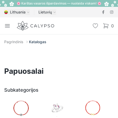
🌸 Karštas vasaros išpardavimas — nuolaida viskam! 🌸
Lithuania
Lietuvių
Calypso
Open menu
Pageidavimų
0
items i
Pagrindinis
Katalogas
Papuosalai
Subkategorijos