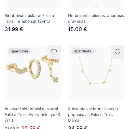
Sidabriniai auskarai Folie à
Nerūdijantis plienas, Juodasis
Trois, Te amo set (3vnt.)
drakonas
31.99 €
15.00 €
Išparduota
Išparduota
Auksuoti sidabriniai auskarai
Auksuotas sidabrinis kaklo
Folie à Trois, Avery rinkinys (3
papuošalas Folie à Trois,
vnt.)
Mama
25.59 €
34.99 €
31.99 €