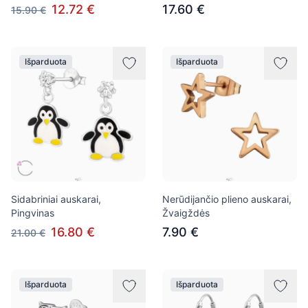
12.72 €
17.60 €
15.90 €
Išparduota
Išparduota
Sidabriniai auskarai,
Nerūdijančio plieno auskarai,
Pingvinas
Žvaigždės
16.80 €
7.90 €
21.00 €
Išparduota
Išparduota