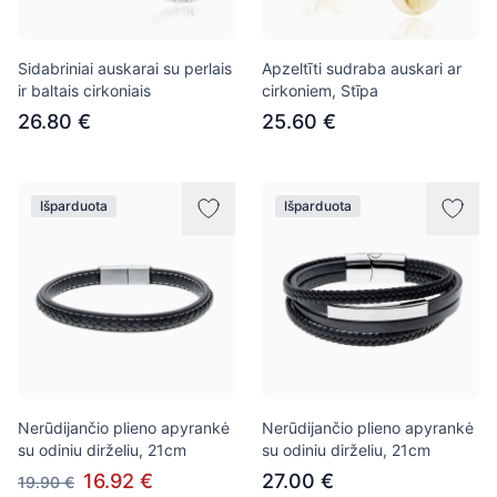
Sidabriniai auskarai su perlais
Apzeltīti sudraba auskari ar
ir baltais cirkoniais
cirkoniem, Stīpa
26.80 €
25.60 €
Išparduota
Išparduota
Nerūdijančio plieno apyrankė
Nerūdijančio plieno apyrankė
su odiniu dirželiu, 21cm
su odiniu dirželiu, 21cm
16.92 €
27.00 €
19.90 €