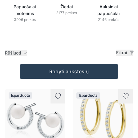
Papuošalai
Žiedai
Auksiniai
2177 prekės
moterims
papuošalai
3906 prekės
2146 prekės
Filtrai
Rūšiuoti
Prekės
Rodyti ankstesnį
Išparduota
Išparduota