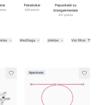
rai
Pakabukai
Papuošalai su
Papuošala
rekės
489 prekės
brangakmeniais
deimanta
451 prekės
433 prek
nklas
Medžiaga
Įdėklas
Visi filtrai
Išparduota