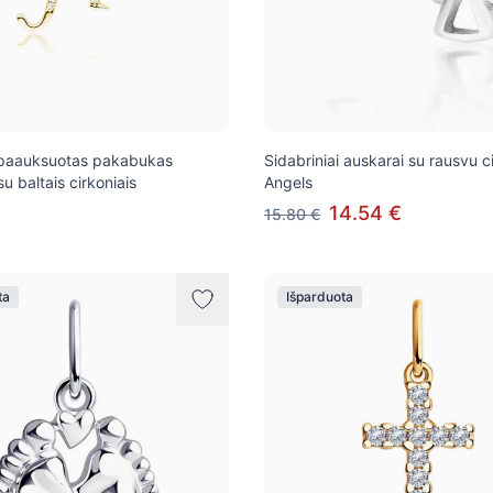
 paauksuotas pakabukas
Sidabriniai auskarai su rausvu c
 baltais cirkoniais
Angels
14.54 €
15.80 €
ta
Išparduota