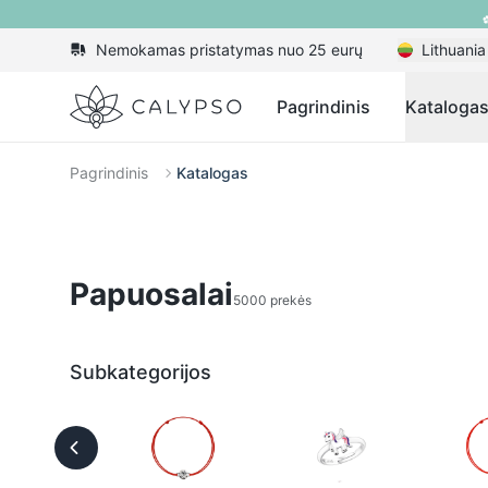
Nemokamas pristatymas nuo 25 eurų
Lithuania
Calypso
Pagrindinis
Kataloga
Pagrindinis
Katalogas
Papuosalai
5000 prekės
Subkategorijos