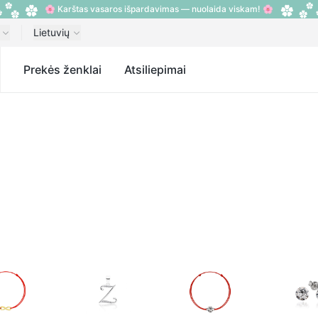
🌸 Karštas vasaros išpardavimas — nuolaida viskam! 🌸
Lietuvių
s
Prekės ženklai
Atsiliepimai