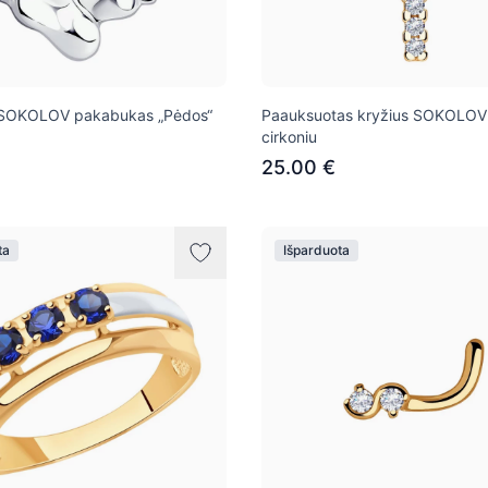
s SOKOLOV pakabukas „Pėdos“
Paauksuotas kryžius SOKOLOV 
cirkoniu
25.00 €
ta
Išparduota