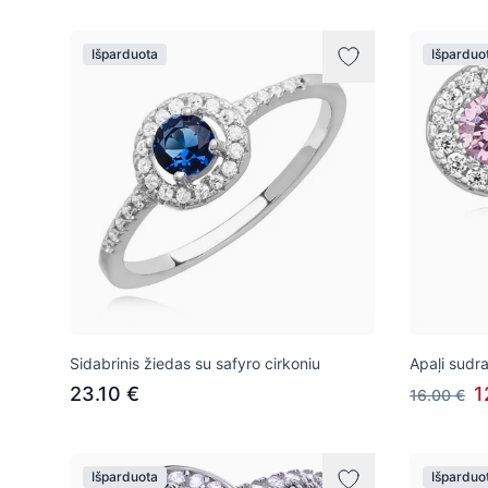
Išparduota
Išparduo
Sidabrinis žiedas su safyro cirkoniu
Apaļi sudr
23.10 €
1
16.00 €
Išparduota
Išparduo