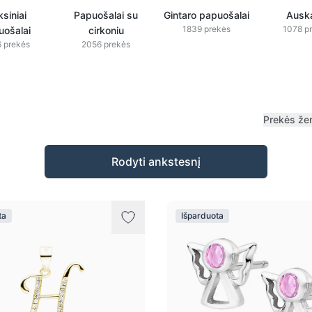
siniai
Papuošalai su
Gintaro papuošalai
Auska
1839 prekės
1078 p
uošalai
cirkoniu
 prekės
2056 prekės
Prekės že
Rodyti ankstesnį
ta
Išparduota