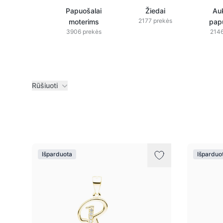
Papuošalai
Žiedai
Auk
2177 prekės
moterims
pap
3906 prekės
2146
Rūšiuoti
Prekės
Išparduota
Išparduo