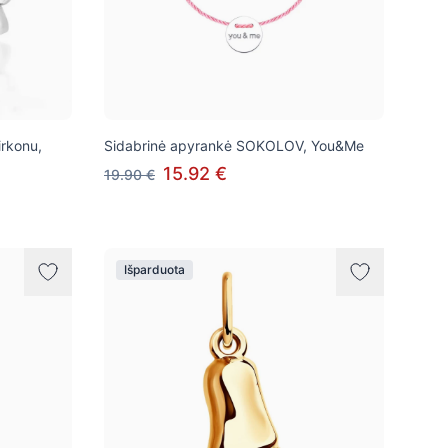
irkonu,
Sidabrinė apyrankė SOKOLOV, You&Me
15.92 €
19.90 €
Išparduota