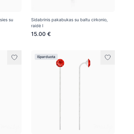
sies su
Sidabrinis pakabukas su baltu cirkonio,
raidė I
15.00 €
Išparduota