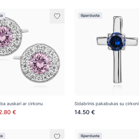
ta
Išparduota
aba auskari ar cirkonu
Sidabrinis pakabukas su cirkoni
2.80 €
14.50 €
ta
Išparduota